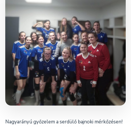
Dokumentumok
Kapcsolat
Nagyarányú győzelem a serdülő bajnoki mérkőzésen!