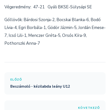
Végeredmény: 47-21 Gyáli BKSE-Sülysápi SE
Góllövők: Bárdosi Szonja-2, Bocskai Blanka-6, Bodó
Lívia-4, Egri Borbála-1, Gödör Jázmin-5, Jordán Emese-
7, Icsó Lili-1, Menczer Gréta-5, Orsós Kíra-9,
Pothorszki Anna-7
ELŐZŐ
Beszámoló - kézilabda leány U12
KÖVETKEZŐ