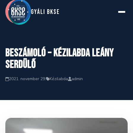
GYáLI BKSE
Főoldal
Beszámoló – kézilabda leány
Rólunk
serdülő
Szakosztályok
2021. november 29.
Kézilabda
admin
Hírek
Naptár