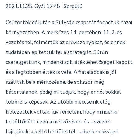
2021.11.25. Gyál 17:45 Serdülő
Csütörtök délután a Sülysáp csapatát fogadtuk hazai
környezetben. A mérkőzés 14. percében, 11-2-es
vezetésnél, felmértük az erőviszonyokat, és ennek
tudatában építettük fel a stratégiát. Sűrűn
cserélgettünk, mindenki sok játéklehetőséget kapott,
és a legtöbben éltek is vele. A fiatalabbak is jól
szálltak be a mérkőzésbe, de sokszor még
bátortalanok, pedig mi tudjuk, hogy ennél sokkal
többre is képesek. Az utóbbi meccseink elég
kiélezettek voltak, így remélem, hogy mindenki
feltöltődött ezen a mérkőzésen, és a szezon
hajrájának, a kellő lendülettel tudunk nekivágni.