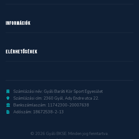
Kézilabda
INFORMÁCIÓK
Kosárlabda
Labdarúgás
Hírek
ELÉRHETŐSÉGEK
Mazsorett
Naptár
Ritmikus gimnasztika
Dokumentumok
2360 Gyál, Ady Endre utca 22.
gyalibkse@gyalibkse.hu
Számlázási név: Gyáli Baráti Kör Sport Egyesület
Számlázási cím: 2360 Gyál, Ady Endre utca 22.
Bankszámlaszám: 11742300-20007638
Adószám: 18672538-2-13
© 2026 Gyáli BKSE. Minden jog fenntartva.