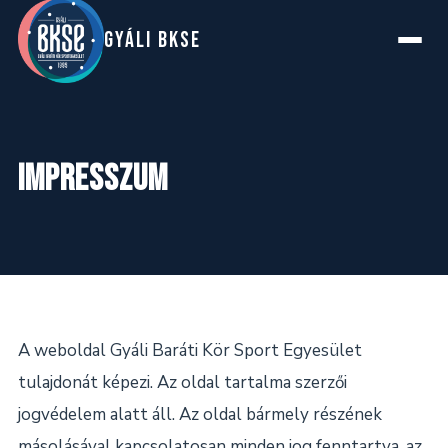
GYáLI BKSE
Főoldal
Impresszum
Rólunk
Szakosztályok
Hírek
A weboldal Gyáli Baráti Kör Sport Egyesület
tulajdonát képezi. Az oldal tartalma szerzői
Naptár
jogvédelem alatt áll. Az oldal bármely részének
másolásával kapcsolatosan minden jog fenntartva, az