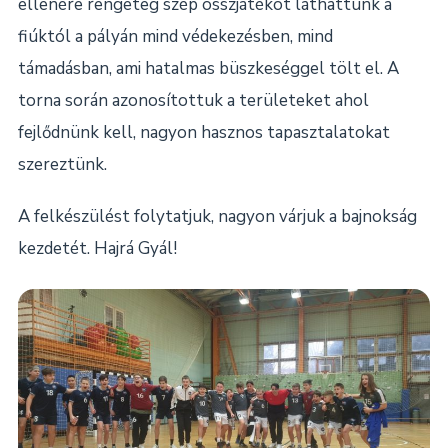
ellenére rengeteg szép összjátékot láthattunk a
fiúktól a pályán mind védekezésben, mind
támadásban, ami hatalmas büszkeséggel tölt el. A
torna során azonosítottuk a területeket ahol
fejlődnünk kell, nagyon hasznos tapasztalatokat
szereztünk.
A felkészülést folytatjuk, nagyon várjuk a bajnokság
kezdetét. Hajrá Gyál!