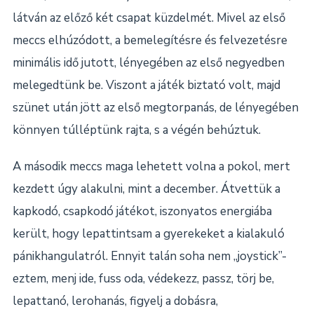
látván az előző két csapat küzdelmét. Mivel az első
meccs elhúzódott, a bemelegítésre és felvezetésre
minimális idő jutott, lényegében az első negyedben
melegedtünk be. Viszont a játék biztató volt, majd
szünet után jött az első megtorpanás, de lényegében
könnyen túlléptünk rajta, s a végén behúztuk.
A második meccs maga lehetett volna a pokol, mert
kezdett úgy alakulni, mint a december. Átvettük a
kapkodó, csapkodó játékot, iszonyatos energiába
került, hogy lepattintsam a gyerekeket a kialakuló
pánikhangulatról. Ennyit talán soha nem „joystick”-
eztem, menj ide, fuss oda, védekezz, passz, törj be,
lepattanó, lerohanás, figyelj a dobásra,