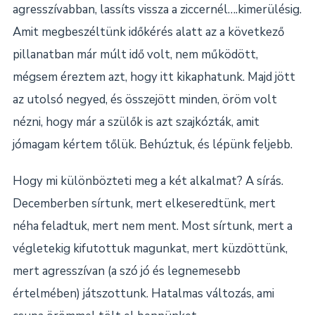
agresszívabban, lassíts vissza a ziccernél….kimerülésig.
Amit megbeszéltünk időkérés alatt az a következő
pillanatban már múlt idő volt, nem működött,
mégsem éreztem azt, hogy itt kikaphatunk. Majd jött
az utolsó negyed, és összejött minden, öröm volt
nézni, hogy már a szülők is azt szajkózták, amit
jómagam kértem tőlük. Behúztuk, és lépünk feljebb.
Hogy mi különbözteti meg a két alkalmat? A sírás.
Decemberben sírtunk, mert elkeseredtünk, mert
néha feladtuk, mert nem ment. Most sírtunk, mert a
végletekig kifutottuk magunkat, mert küzdöttünk,
mert agresszívan (a szó jó és legnemesebb
értelmében) játszottunk. Hatalmas változás, ami