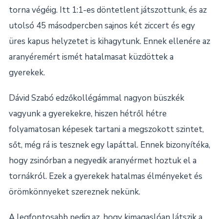
torna végéig. Itt 1:1-es döntetlent játszottunk, és az
utolsó 45 másodpercben sajnos két ziccert és egy
üres kapus helyzetet is kihagytunk. Ennek ellenére az
aranyéremért ismét hatalmasat küzdöttek a
gyerekek.
Dávid Szabó edzőkollégámmal nagyon büszkék
vagyunk a gyerekekre, hiszen hétről hétre
folyamatosan képesek tartani a megszokott szintet,
sőt, még rá is tesznek egy lapáttal. Ennek bizonyítéka,
hogy zsinórban a negyedik aranyérmet hoztuk el a
tornákról. Ezek a gyerekek hatalmas élményeket és
örömkönnyeket szereznek nekünk.
A legfontosabb pedig az, hogy kimagaslóan látszik a