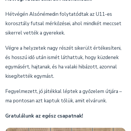
Hétvégén Alsónémedin folytatódtak az U11-es
korosztály futsal mérkőzései, ahol mindkét meccset
sikerrel vették a gyerekek.
Végre a helyzetek nagy részét sikerült értékesíteni,
és hosszú idő után ismét láthattuk, hogy küzdenek
egymásért, hajtanak, és ha valaki hibázott, azonnal
kisegítették egymást.
Fegyelmezett, jó játékkal léptek a győzelem útjára –
ma pontosan azt kaptuk tőlük, amit elvárunk.
Gratulálunk az egész csapatnak!