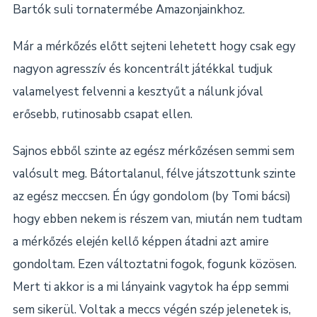
Bartók suli tornatermébe Amazonjainkhoz.
Már a mérkőzés előtt sejteni lehetett hogy csak egy
nagyon agresszív és koncentrált játékkal tudjuk
valamelyest felvenni a kesztyűt a nálunk jóval
erősebb, rutinosabb csapat ellen.
Sajnos ebből szinte az egész mérkőzésen semmi sem
valósult meg. Bátortalanul, félve játszottunk szinte
az egész meccsen. Én úgy gondolom (by Tomi bácsi)
hogy ebben nekem is részem van, miután nem tudtam
a mérkőzés elején kellő képpen átadni azt amire
gondoltam. Ezen változtatni fogok, fogunk közösen.
Mert ti akkor is a mi lányaink vagytok ha épp semmi
sem sikerül. Voltak a meccs végén szép jelenetek is,