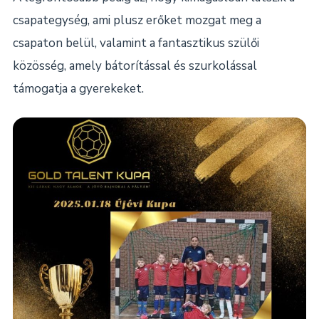
csapategység, ami plusz erőket mozgat meg a
csapaton belül, valamint a fantasztikus szülői
közösség, amely bátorítással és szurkolással
támogatja a gyerekeket.