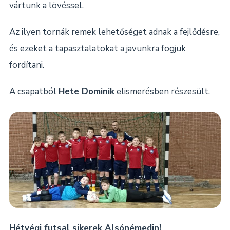
vártunk a lövéssel.
Az ilyen tornák remek lehetőséget adnak a fejlődésre,
és ezeket a tapasztalatokat a javunkra fogjuk
fordítani.
A csapatból
Hete Dominik
elismerésben részesült.
Hétvégi futsal sikerek Alsónémedin!