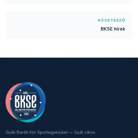
KÖVETKEZŐ
BKSE hírek
Gyáli Baráti Kör Sportegyesület — Gyál város