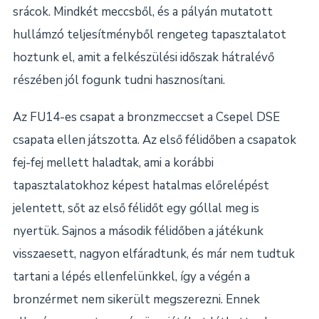
srácok. Mindkét meccsből, és a pályán mutatott
hullámzó teljesítményből rengeteg tapasztalatot
hoztunk el, amit a felkészülési időszak hátralévő
részében jól fogunk tudni hasznosítani.
Az FU14-es csapat a bronzmeccset a Csepel DSE
csapata ellen játszotta. Az első félidőben a csapatok
fej-fej mellett haladtak, ami a korábbi
tapasztalatokhoz képest hatalmas előrelépést
jelentett, sőt az első félidőt egy góllal meg is
nyertük. Sajnos a második félidőben a játékunk
visszaesett, nagyon elfáradtunk, és már nem tudtuk
tartani a lépés ellenfelünkkel, így a végén a
bronzérmet nem sikerült megszerezni. Ennek