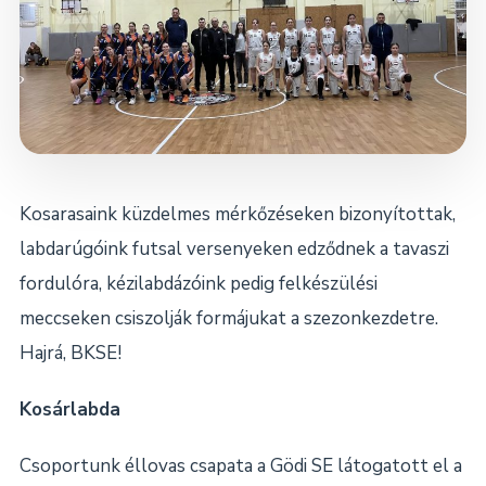
Dokumentumok
Kapcsolat
Kosarasaink küzdelmes mérkőzéseken bizonyítottak,
labdarúgóink futsal versenyeken edződnek a tavaszi
fordulóra, kézilabdázóink pedig felkészülési
meccseken csiszolják formájukat a szezonkezdetre.
Hajrá, BKSE!
Kosárlabda
Csoportunk éllovas csapata a Gödi SE látogatott el a