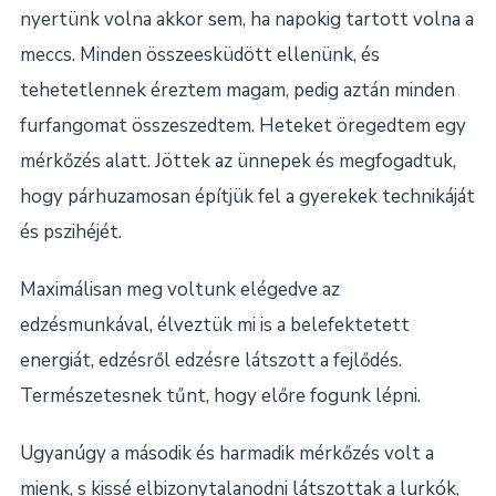
nyertünk volna akkor sem, ha napokig tartott volna a
meccs. Minden
összeesküdött ellenünk, és
tehetetlennek éreztem magam, pedig aztán minden
furfangomat összeszedtem. Heteket öregedtem egy
mérkőzés alatt. Jöttek az ünnepek és megfogadtuk,
hogy párhuzamosan építjük fel a gyerekek technikáját
és pszihéjét.
Maximálisan meg voltunk elégedve az
edzésmunkával, élveztük mi is a belefektetett
energiát, edzésről edzésre látszott a fejlődés.
Természetesnek tűnt, hogy előre fogunk lépni.
Ugyanúgy a második és harmadik mérkőzés volt a
mienk, s kissé elbizonytalanodni látszottak a lurkók,