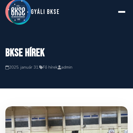
GYáLI BKSE
Főoldal
BKSE hírek
Rólunk
2025. január 31.
Fő hírek
admin
Szakosztályok
Hírek
Naptár