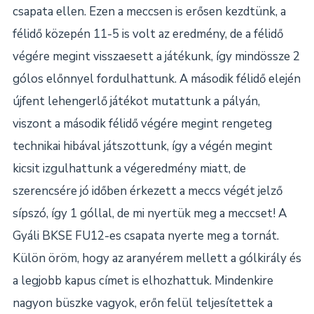
csapata ellen. Ezen a meccsen is erősen kezdtünk, a
félidő közepén 11-5 is volt az eredmény, de a félidő
végére megint visszaesett a játékunk, így mindössze 2
gólos előnnyel fordulhattunk. A második félidő elején
újfent lehengerlő játékot mutattunk a pályán,
viszont a második félidő végére megint rengeteg
technikai hibával játszottunk, így a végén megint
kicsit izgulhattunk a végeredmény miatt, de
szerencsére jó időben érkezett a meccs végét jelző
sípszó, így 1 góllal, de mi nyertük meg a meccset! A
Gyáli BKSE FU12-es csapata nyerte meg a tornát.
Külön öröm, hogy az aranyérem mellett a gólkirály és
a legjobb kapus címet is elhozhattuk. Mindenkire
nagyon büszke vagyok, erőn felül teljesítettek a