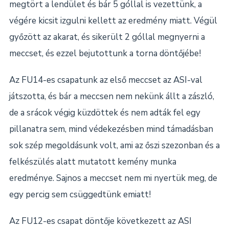
megtört a lendület és bár 5 góllal is vezettünk, a
végére kicsit izgulni kellett az eredmény miatt. Végül
győzött az akarat, és sikerült 2 góllal megnyerni a
meccset, és ezzel bejutottunk a torna döntőjébe!
Az FU14-es csapatunk az első meccset az ASI-val
játszotta, és bár a meccsen nem nekünk állt a zászló,
de a srácok végig küzdöttek és nem adták fel egy
pillanatra sem, mind védekezésben mind támadásban
sok szép megoldásunk volt, ami az őszi szezonban és a
felkészülés alatt mutatott kemény munka
eredménye. Sajnos a meccset nem mi nyertük meg, de
egy percig sem csüggedtünk emiatt!
Az FU12-es csapat döntője következett az ASI