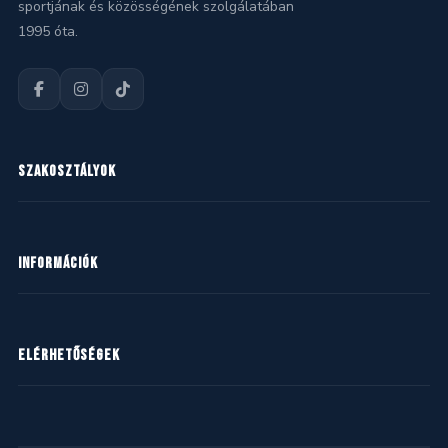
sportjának és közösségének szolgálatában
1995 óta.
SZAKOSZTÁLYOK
Kézilabda
INFORMÁCIÓK
Kosárlabda
Labdarúgás
Hírek
ELÉRHETŐSÉGEK
Mazsorett
Naptár
Ritmikus gimnasztika
Dokumentumok
2360 Gyál, Ady Endre utca 22.