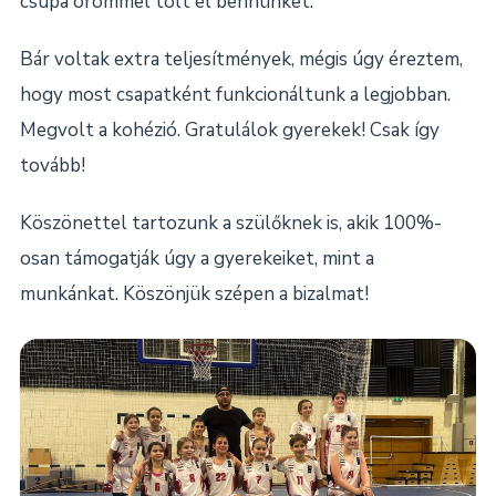
csupa örömmel tölt el bennünket.
Bár voltak extra teljesítmények, mégis úgy éreztem,
hogy most csapatként funkcionáltunk a legjobban.
Megvolt a kohézió. Gratulálok gyerekek! Csak így
tovább!
Köszönettel tartozunk a szülőknek is, akik 100%-
osan támogatják úgy a gyerekeiket, mint a
munkánkat. Köszönjük szépen a bizalmat!