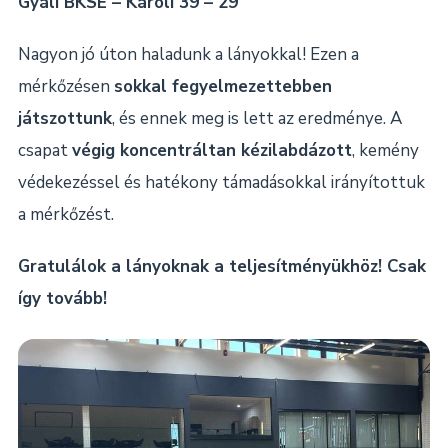
Gyáli BKSE – Károli 39 – 29
Nagyon jó úton haladunk a lányokkal! Ezen a
mérkőzésen
sokkal fegyelmezettebben
játszottunk
, és ennek meg is lett az eredménye. A
csapat
végig koncentráltan kézilabdázott
, kemény
védekezéssel és hatékony támadásokkal irányítottuk
a mérkőzést.
Gratulálok a lányoknak a teljesítményükhöz! Csak
így tovább!