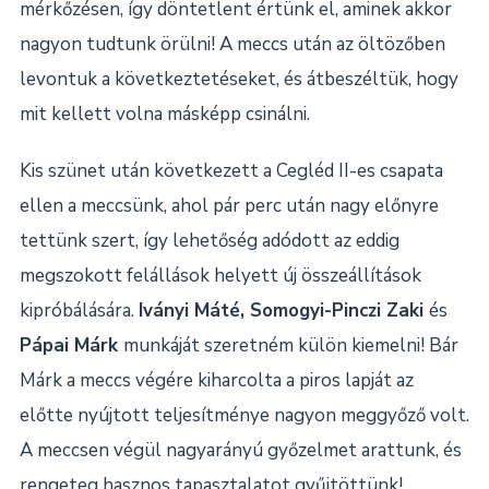
mérkőzésen, így döntetlent értünk el, aminek akkor
nagyon tudtunk örülni! A meccs után az öltözőben
levontuk a következtetéseket, és átbeszéltük, hogy
mit kellett volna másképp csinálni.
Kis szünet után következett a Cegléd II-es csapata
ellen a meccsünk, ahol pár perc után nagy előnyre
tettünk szert, így lehetőség adódott az eddig
megszokott felállások helyett új összeállítások
kipróbálására.
Iványi Máté, Somogyi-Pinczi Zaki
és
Pápai Márk
munkáját szeretném külön kiemelni! Bár
Márk a meccs végére kiharcolta a piros lapját az
előtte nyújtott teljesítménye nagyon meggyőző volt.
A meccsen végül nagyarányú győzelmet arattunk, és
rengeteg hasznos tapasztalatot gyűjtöttünk!