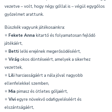
vezetve – volt, hogy négy góllal is – végül egygólos
győzelmet arattunk.
Büszkék vagyunk játékosainkra:
⭐
Fekete Anna
kitartó és folyamatosan fejlődő
játékáért,
⭐
Betti
lelki erejének megerősödéséért,
⭐
Virág
okos döntéseiért, amelyek a sikerhez
vezettek,
⭐
Lili
harciasságáért a nála jóval nagyobb
ellenfelekkel szemben,
⭐
Mia
pimasz és ötletes góljaiért,
⭐
Vivi
egyre növekvő odafigyeléséért és
elszántságáért,