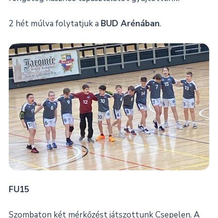
2 hét múlva folytatjuk a
BUD Arénában
.
FU15
Szombaton két mérkőzést játszottunk Csepelen. A