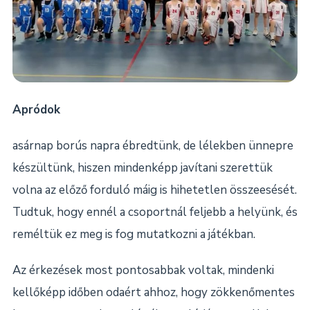
Apródok
asárnap borús napra ébredtünk, de lélekben ünnepre
készültünk, hiszen mindenképp javítani szerettük
volna az előző forduló máig is hihetetlen összeesését.
Tudtuk, hogy
ennél a csoportnál feljebb a helyünk, és
reméltük ez meg is fog mutatkozni a játékban.
Az érkezések most pontosabbak voltak, mindenki
kellőképp időben odaért ahhoz, hogy zökkenőmentes