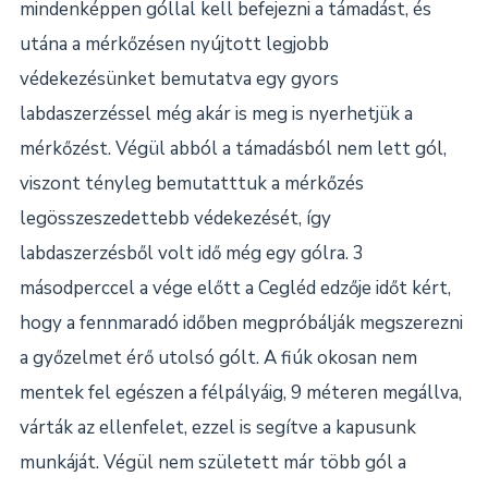
mindenképpen góllal kell befejezni a támadást, és
utána a mérkőzésen nyújtott legjobb
védekezésünket bemutatva egy gyors
labdaszerzéssel még akár is meg is nyerhetjük a
mérkőzést. Végül abból a támadásból nem lett gól,
viszont tényleg bemutatttuk a mérkőzés
legösszeszedettebb védekezését, így
labdaszerzésből volt idő még egy gólra. 3
másodperccel a vége előtt a Cegléd edzője időt kért,
hogy a fennmaradó időben megpróbálják megszerezni
a győzelmet érő utolsó gólt. A fiúk okosan nem
mentek fel egészen a félpályáig, 9 méteren megállva,
várták az ellenfelet, ezzel is segítve a kapusunk
munkáját. Végül nem született már több gól a