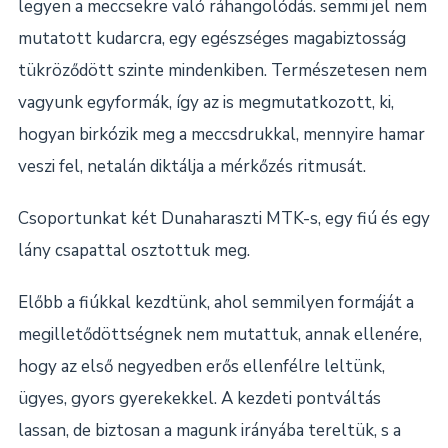
legyen a meccsekre való ráhangolódás. semmi jel nem
mutatott kudarcra, egy egészséges magabiztosság
tükröződött szinte mindenkiben. Természetesen nem
vagyunk egyformák, így az is megmutatkozott, ki,
hogyan birkózik meg a meccsdrukkal, mennyire hamar
veszi fel, netalán diktálja a mérkőzés ritmusát.
Csoportunkat két Dunaharaszti MTK-s, egy fiú és egy
lány csapattal osztottuk meg.
Előbb a fiúkkal kezdtünk, ahol semmilyen formáját a
megilletődöttségnek nem mutattuk, annak ellenére,
hogy az első negyedben erős ellenfélre leltünk,
ügyes, gyors gyerekekkel. A kezdeti pontváltás
lassan, de biztosan a magunk irányába tereltük, s a