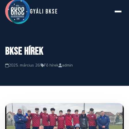
GYáLI BKSE
Főoldal
BKSE hírek
Rólunk
2025. március 26.
Fő hírek
admin
Szakosztályok
Hírek
Naptár