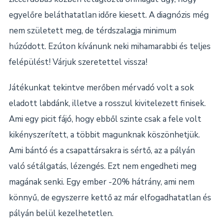
egyelőre beláthatatlan időre kiesett. A diagnózis még
nem született meg, de térdszalagja minimum
húzódott. Ezúton kívánunk neki mihamarabbi és teljes
felépülést! Várjuk szeretettel vissza!
Játékunkat tekintve merőben mérvadó volt a sok
eladott labdánk, illetve a rosszul kivitelezett finisek.
Ami egy picit fájó, hogy ebből szinte csak a fele volt
kikényszerített, a többit magunknak köszönhetjük.
Ami bántó és a csapattársakra is sértő, az a pályán
való sétálgatás, lézengés. Ezt nem engedheti meg
magának senki. Egy ember -20% hátrány, ami nem
könnyű, de egyszerre kettő az már elfogadhatatlan és
pályán belül kezelhetetlen.