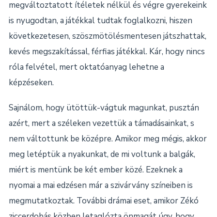
megváltoztatott ítéletek nélkül és végre gyerekeink
is nyugodtan, a játékkal tudtak foglalkozni, hiszen
következetesen, szöszmötölésmentesen játszhattak,
kevés megszakítással, férfias játékkal. Kár, hogy nincs
róla felvétel, mert oktatóanyag lehetne a
képzéseken.
Sajnálom, hogy ütöttük-vágtuk magunkat, pusztán
azért, mert a széleken vezettük a támadásainkat, s
nem váltottunk be középre. Amikor meg mégis, akkor
meg letéptük a nyakunkat, de mi voltunk a balgák,
miért is mentünk be két ember közé. Ezeknek a
nyomai a mai edzésen már a szivárvány színeiben is
megmutatkoztak. További drámai eset, amikor Zékó
ziccerdobás közben letaglózta önmagát úgy, hogy