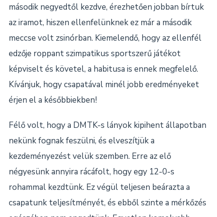
második negyedtől kezdve, érezhetően jobban bírtuk
az iramot, hiszen ellenfelünknek ez már a második
meccse volt zsinórban. Kiemelendő, hogy az ellenfél
edzője roppant szimpatikus sportszerű játékot
képviselt és követel, a habitusa is ennek megfelelő.
Kívánjuk, hogy csapatával minél jobb eredményeket
érjen el a későbbiekben!
Félő volt, hogy a DMTK-s lányok kipihent állapotban
nekünk fognak feszülni, és elveszítjük a
kezdeményezést velük szemben. Erre az elő
négyesünk annyira rácáfolt, hogy egy 12-0-s
rohammal kezdtünk. Ez végül teljesen beárazta a
csapatunk teljesítményét, és ebből szinte a mérkőzés