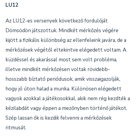
LU12
Az LU12-es versenyek következő fordulóját
Dömsödön játszottuk. Mindkét mérkőzés végére
kijött a fizikális különbség az ellenfeleink javára, de a
mérkőzések végétől eltekintve elégedett voltam. A
küzdéssel és akarással most sem volt probléma,
illetve mindkét mérkőzésen voltak rövidebb-
hosszabb bíztató periódusok, amik visszaigazolják,
hogy jó úton halad a munka. Különösen elégedett
vagyok azokkal a játékosokkal, akik nem rég kezdték a
kézilabdát vagy éppen a mezőnyben történő játékot.
Szép lassan ők is kezdik felvenni a mérkőzések
ritmusát.