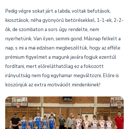
Pedig végre sokat járt a labda, voltak befutások,
kiosztások, néha gyönyörű betörésekkel, 1-1-ek, 2-2-
ők, de szombaton a sors úgy rendelte, nem
nyerhetünk. Van ilyen, semmi gond. Másnap felkelt a
nap, s mi a mai edzésen megbeszéltük, hogy az efféle
prémium figyelmet a magunk javára fogjuk ezentúl
fordítani, mert előreláthatólag ez a fokozott
irányultság nem fog egyhamar megváltozni. Előre is
köszönjük az extra motivációt mindenkinek!