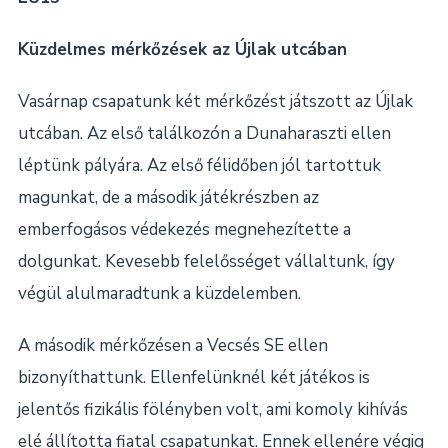
Küzdelmes mérkőzések az Újlak utcában
Vasárnap csapatunk két mérkőzést játszott az Újlak
utcában. Az első találkozón a Dunaharaszti ellen
léptünk pályára. Az első félidőben jól tartottuk
magunkat, de a második játékrészben az
emberfogásos védekezés megnehezítette a
dolgunkat. Kevesebb felelősséget vállaltunk, így
végül alulmaradtunk a küzdelemben.
A második mérkőzésen a Vecsés SE ellen
bizonyíthattunk. Ellenfelünknél két játékos is
jelentős fizikális fölényben volt, ami komoly kihívás
elé állította fiatal csapatunkat. Ennek ellenére végig