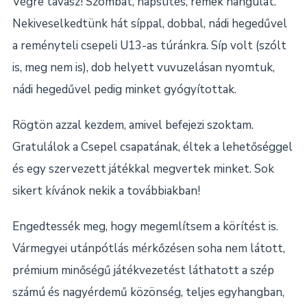
Végre tavasz! Szombat, napsütés, remek hangulat.
Nekiveselkedtünk hát síppal, dobbal, nádi hegedűvel
a reményteli csepeli U13-as túránkra. Síp volt (szólt
is, meg nem is), dob helyett vuvuzelásan nyomtuk,
nádi hegedűvel pedig minket gyógyítottak.
Rögtön azzal kezdem, amivel befejezi szoktam.
Gratulálok a Csepel csapatának, éltek a lehetőséggel
és egy szervezett játékkal megvertek minket. Sok
sikert kívánok nekik a továbbiakban!
Engedtessék meg, hogy megemlítsem a körítést is.
Vármegyei utánpótlás mérkőzésen soha nem látott,
prémium minőségű játékvezetést láthatott a szép
számú és nagyérdemű közönség, teljes egyhangban,