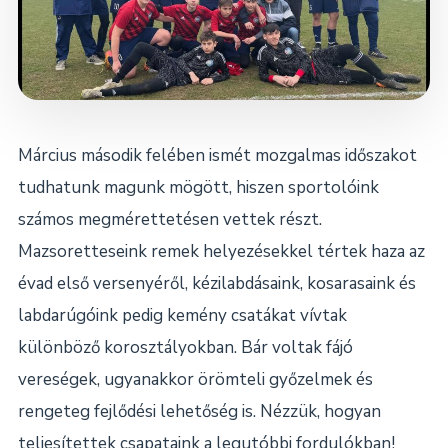
Dokumentumok
Kapcsolat
Március második felében ismét mozgalmas időszakot
tudhatunk magunk mögött, hiszen sportolóink
számos megmérettetésen vettek részt.
Mazsoretteseink remek helyezésekkel tértek haza az
évad első versenyéről, kézilabdásaink, kosarasaink és
labdarúgóink pedig kemény csatákat vívtak
különböző korosztályokban. Bár voltak fájó
vereségek, ugyanakkor örömteli győzelmek és
rengeteg fejlődési lehetőség is. Nézzük, hogyan
teljesítettek csapataink a legutóbbi fordulókban!