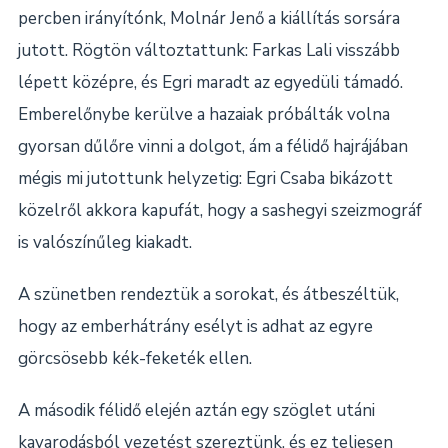
percben irányítónk, Molnár Jenő a kiállítás sorsára
jutott. Rögtön változtattunk: Farkas Lali visszább
lépett középre, és Egri maradt az egyedüli támadó.
Emberelőnybe kerülve a hazaiak próbálták volna
gyorsan dűlőre vinni a dolgot, ám a félidő hajrájában
mégis mi jutottunk helyzetig: Egri Csaba bikázott
közelről akkora kapufát, hogy a sashegyi szeizmográf
is valószínűleg kiakadt.
A szünetben rendeztük a sorokat, és átbeszéltük,
hogy az emberhátrány esélyt is adhat az egyre
görcsösebb kék-feketék ellen.
A második félidő elején aztán egy szöglet utáni
kavarodásból vezetést szereztünk, és ez teljesen