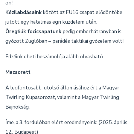
on!
Kézilabdásaink
között az FU16 csapat elődöntőbe
jutott egy hatalmas egri küzdelem után.
Öregfiúk focicsapatunk
pedig emberhátrányban is
győzött Zuglóban – parádés taktikai győzelem volt!
Edzőink eheti beszámolója alább olvasható.
Mazsorett
A legfontosabb, utolsó állomásához ért a Magyar
Twirling Kupasorozat, valamint a Magyar Twirling
Bajnokság.
Íme, a 3. fordulóban elért eredményeink: (2025. április
12., Budapest)