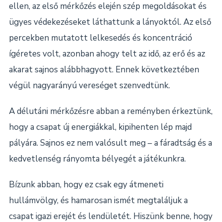
ellen, az első mérkőzés elején szép megoldásokat és
ügyes védekezéseket láthattunk a lányoktól. Az első
percekben mutatott lelkesedés és koncentráció
ígéretes volt, azonban ahogy telt az idő, az erő és az
akarat sajnos alábbhagyott. Ennek következtében
végül nagyarányú vereséget szenvedtünk.
A délutáni mérkőzésre abban a reményben érkeztünk,
hogy a csapat új energiákkal, kipihenten lép majd
pályára. Sajnos ez nem valósult meg – a fáradtság és a
kedvetlenség rányomta bélyegét a játékunkra.
Bízunk abban, hogy ez csak egy átmeneti
hullámvölgy, és hamarosan ismét megtaláljuk a
csapat igazi erejét és lendületét. Hiszünk benne, hogy