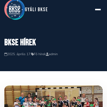
GYáLI BKSE
Főoldal
BKSE hírek
Rólunk
2025. április 17.
Fő hírek
admin
Szakosztályok
Hírek
Naptár