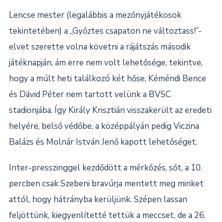
Lencse mester (legalábbis a mezőnyjátékosok
tekintetében) a „Győztes csapaton ne változtass!”-
elvet szerette volna követni a rájátszás második
játéknapján, ám erre nem volt lehetősége, tekintve,
hogy a múlt heti találkozó két hőse, Kéméndi Bence
és Dávid Péter nem tartott velünk a BVSC
stadionjába. Így Király Krisztián visszakerült az eredeti
helyére, belső védőbe, a középpályán pedig Viczina
Balázs és Molnár István Jenő kapott lehetőséget.
Inter-presszinggel kezdődött a mérkőzés, sőt, a 10.
percben csak Szebeni bravúrja mentett meg minket
attól, hogy hátrányba kerüljünk. Szépen lassan
feljöttünk, kiegyenlítetté tettük a meccset, de a 26.