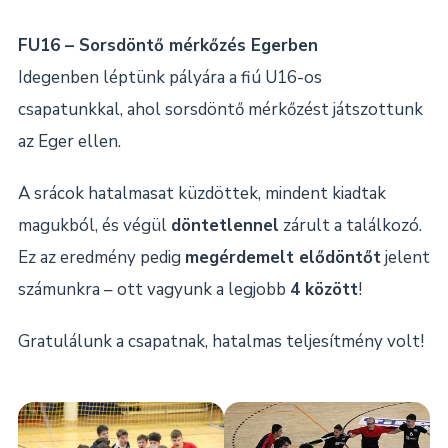
FU16 – Sorsdöntő mérkőzés Egerben
Idegenben léptünk pályára a fiú U16-os
csapatunkkal, ahol sorsdöntő mérkőzést játszottunk
az Eger ellen.
A srácok hatalmasat küzdöttek, mindent kiadtak
magukból, és végül
döntetlennel
zárult a találkozó.
Ez az eredmény pedig
megérdemelt elődöntőt
jelent
számunkra – ott vagyunk a legjobb
4 között
!
Gratulálunk a csapatnak, hatalmas teljesítmény volt!