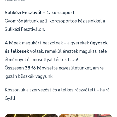
Sulikézi Fesztivál – 1. korcsoport
Gyömrőn jártunk az 1. korcsoportos kéziseinkkel a
Sulikézi Fesztiválon.
A képek magukért beszélnek – a gyerekek
ügyesek
és lelkesek
voltak, remekül érezték magukat, tele
élménnyel és mosollyal tértek haza!
Összesen
38 fő
képviselte egyesületünket, amire
igazán büszkék vagyunk.
Köszönjük a szervezést és a lelkes részvételt – hajrá
Gyál!