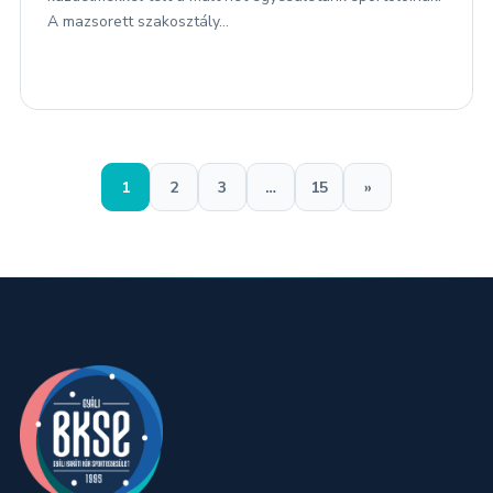
A mazsorett szakosztály…
1
2
3
…
15
»