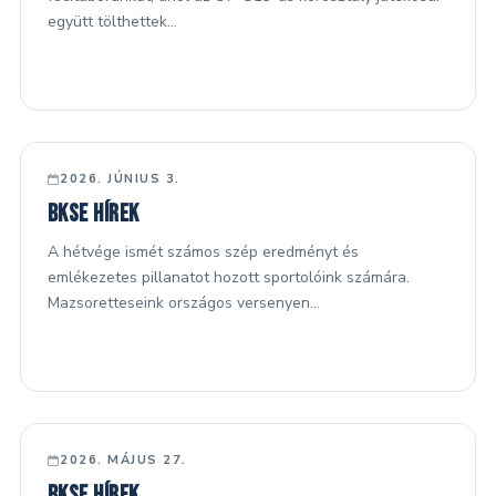
együtt tölthettek…
Dokumentumok
Kapcsolat
FŐ HÍREK
2026. JÚNIUS 3.
BKSE hírek
A hétvége ismét számos szép eredményt és
emlékezetes pillanatot hozott sportolóink számára.
Mazsoretteseink országos versenyen…
FŐ HÍREK
2026. MÁJUS 27.
BKSE hírek