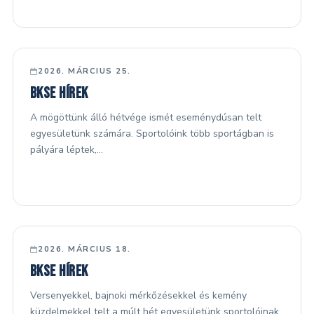
FŐ HÍREK
2026. MÁRCIUS 25.
BKSE hírek
A mögöttünk álló hétvége ismét eseménydúsan telt
egyesületünk számára. Sportolóink több sportágban is
pályára léptek,…
FŐ HÍREK
2026. MÁRCIUS 18.
BKSE hírek
Versenyekkel, bajnoki mérkőzésekkel és kemény
küzdelmekkel telt a múlt hét egyesületünk sportolóinak.