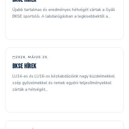
Újabb tartalmas és eredményes hétvégét zártak a Gyáli
BKSE sportolói. A labdarúgásban a legkisebbektől a…
FŐ HÍREK
2026. MÁJUS 20.
BKSE hírek
LU14-es és LU16-os kézilabdázóink nagy küzdelmekkel,
szép győzelmekkel és remek egyéni teljesítményekkel
zárták a hétvégét,…