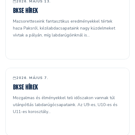
FŐ HÍREK
2026. MÁJUS 13.
BKSE hírek
Mazsoretteseink fantasztikus eredményekkel tértek
haza Paksról, kézilabdacsapataink nagy küzdelmeket
vívtak a pályán, míg labdarúgóinknál is…
FŐ HÍREK
2026. MÁJUS 7.
BKSE hírek
Mozgalmas és élményekkel teli időszakon vannak túl
utánpótlás labdarúgócsapataink. Az U9-es, U10-es és
U11-es korosztály…