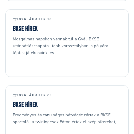
FŐ HÍREK
2026. ÁPRILIS 30.
BKSE hírek
Mozgalmas napokon vannak túl a Gyáli BKSE
utánpótláscsapatai: több korosztályban is pályára
léptek játékosaink, és…
FŐ HÍREK
2026. ÁPRILIS 23.
BKSE hírek
Eredményes és tanulságos hétvégét zártak a BKSE
sportolói: a twirlingesek Fóton értek el szép sikereket,…