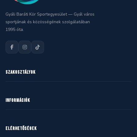
Gyáli Baráti Kör Sportegyesület — Gyál város
sportjának és közösségének szolgálatában
1995 óta.
SZAKOSZTÁLYOK
Kézilabda
INFORMÁCIÓK
Kosárlabda
Labdarúgás
Hírek
ELÉRHETŐSÉGEK
Mazsorett
Naptár