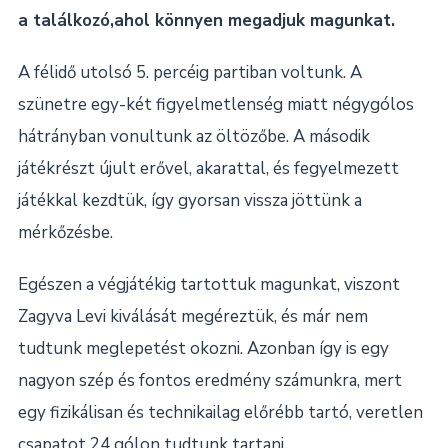
a találkozó,ahol könnyen megadjuk magunkat.
A félidő utolsó 5. percéig partiban voltunk. A
szünetre egy-két figyelmetlenség miatt négygólos
hátrányban vonultunk az öltözőbe. A második
játékrészt újult erővel, akarattal, és fegyelmezett
játékkal kezdtük, így gyorsan vissza jöttünk a
mérkőzésbe.
Egészen a végjátékig tartottuk magunkat, viszont
Zagyva Levi kiválását megéreztük, és már nem
tudtunk meglepetést okozni. Azonban így is egy
nagyon szép és fontos eredmény számunkra, mert
egy fizikálisan és technikailag előrébb tartó, veretlen
csapatot 24 gólon tudtunk tartani.