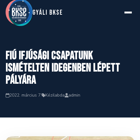
GYáLI BKSE
Főoldal
Fiú ifjúsági csapatunk
Rólunk
ismételten idegenben lépett
pályára
Szakosztályok
2022. március 7.
Kézilabda
admin
Hírek
Naptár