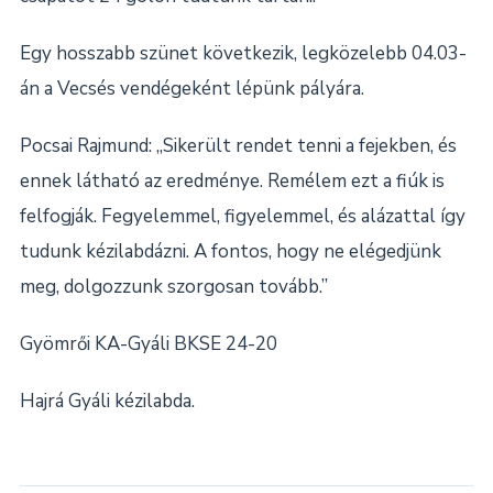
Egy hosszabb szünet következik, legközelebb 04.03-
án a Vecsés vendégeként lépünk pályára.
Pocsai Rajmund: „Sikerült rendet tenni a fejekben, és
ennek látható az eredménye. Remélem ezt a fiúk is
felfogják. Fegyelemmel, figyelemmel, és alázattal így
tudunk kézilabdázni. A fontos, hogy ne elégedjünk
meg, dolgozzunk szorgosan tovább.”
Gyömrői KA-Gyáli BKSE 24-20
Hajrá Gyáli kézilabda.