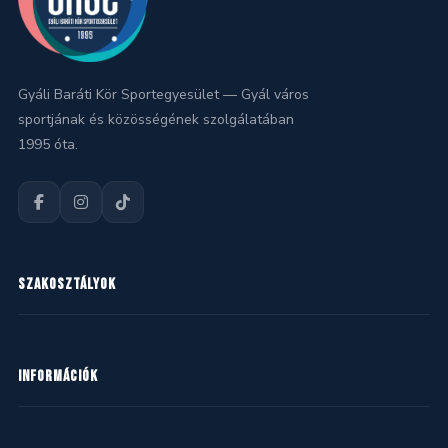
Gyáli Baráti Kör Sportegyesület — Gyál város
sportjának és közösségének szolgálatában
1995 óta.
SZAKOSZTÁLYOK
Kézilabda
INFORMÁCIÓK
Kosárlabda
Labdarúgás
Hírek