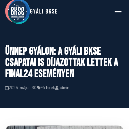
GYáLI BKSE
Főoldal
Ünnep Gyálon: A Gyáli BKSE
Rólunk
csapatai is díjazottak lettek a
Final24 eseményen
Szakosztályok
2025. május 30.
Fő hírek
admin
Hírek
Naptár