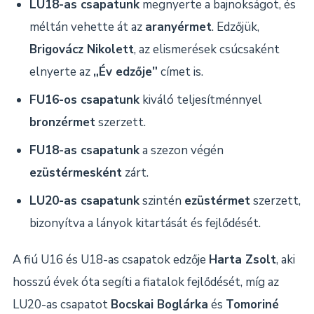
LU18-as csapatunk
megnyerte a bajnokságot, és
méltán vehette át az
aranyérmet
. Edzőjük,
Brigovácz Nikolett
, az elismerések csúcsaként
elnyerte az
„Év edzője”
címet is.
FU16-os csapatunk
kiváló teljesítménnyel
bronzérmet
szerzett.
FU18-as csapatunk
a szezon végén
ezüstérmesként
zárt.
LU20-as csapatunk
szintén
ezüstérmet
szerzett,
bizonyítva a lányok kitartását és fejlődését.
A fiú U16 és U18-as csapatok edzője
Harta Zsolt
, aki
hosszú évek óta segíti a fiatalok fejlődését, míg az
LU20-as csapatot
Bocskai Boglárka
és
Tomoriné