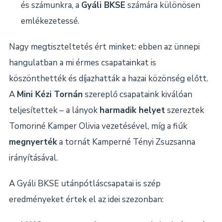
és számunkra, a
Gyáli BKSE
számára különösen
emlékezetessé.
Nagy megtiszteltetés ért minket: ebben az ünnepi
hangulatban a mi érmes csapatainkat is
köszönthették és díjazhatták a hazai közönség előtt.
A
Mini Kézi Tornán
szereplő csapataink kiválóan
teljesítettek – a lányok
harmadik helyet
szereztek
Tomoriné Kamper Olivia vezetésével, míg a fiúk
megnyerték
a tornát Kamperné Tényi Zsuzsanna
irányításával.
A Gyáli BKSE utánpótláscsapatai is szép
eredményeket értek el az idei szezonban: