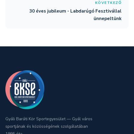
KÖVETKEZŐ
30 éves jubileum - Labdarúgó Fesztivállal
ünnepeltünk
Gyáli Baráti Kör Sportegyesület — Gyál város
sportjának és közösségének szolgálatában
1995 óta.