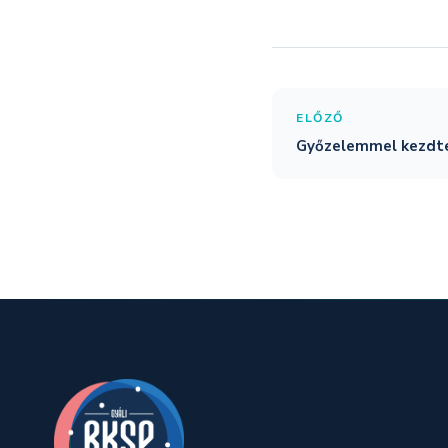
ELŐZŐ
Győzelemmel kezdtek