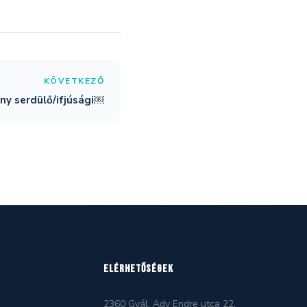
KÖVETKEZŐ
ny serdülő/ifjúsági￼
ELÉRHETŐSÉGEK
2360 Gyál, Ady Endre utca 22.