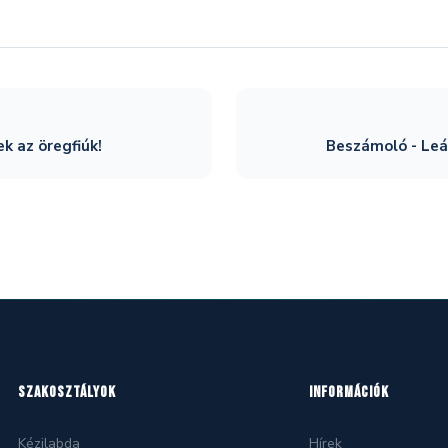
 az öregfiúk!
Beszámoló - Leá
SZAKOSZTÁLYOK
INFORMÁCIÓK
Kézilabda
Hírek