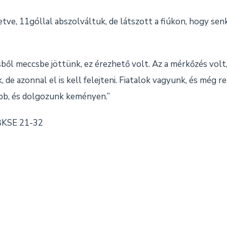
tve, 11góllal abszolváltuk, de látszott a fiúkon, hogy sen
ből meccsbe jöttünk, ez érezhető volt. Az a mérkőzés volt
de azonnal el is kell felejteni. Fiatalok vagyunk, és még r
ább, és dolgozunk keményen.”
 BKSE 21-32