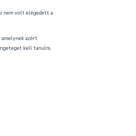
ki nem volt elégedett a
, amelynek azért
engeteget kell tanulni,