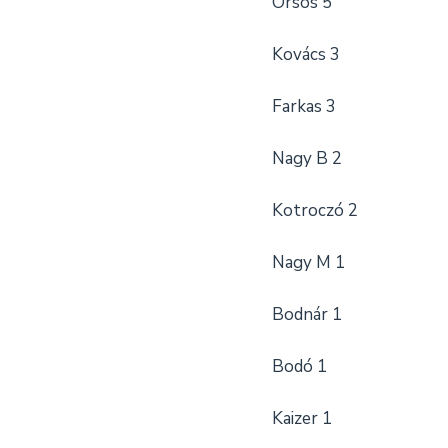
Orsós 5
Kovács 3
Farkas 3
Nagy B 2
Kotroczó 2
Nagy M 1
Bodnár 1
Bodó 1
Kaizer 1