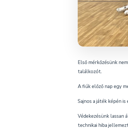
Első mérkőzésünk nem 
találkozót.
A fiúk előző nap egy m
Sajnos a játék képén is 
Védekezésünk lassan ál
technikai hiba jellemez