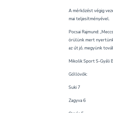
A mérkőzést végig veze
mai teljesítményével.
Pocsai Rajmund: „Meccs
örülünk mert nyertünk, 
az út jó, megyünk tov
Mikolik Sport S-Gyáli
Góllövők:
Suki 7
Zagyva 6