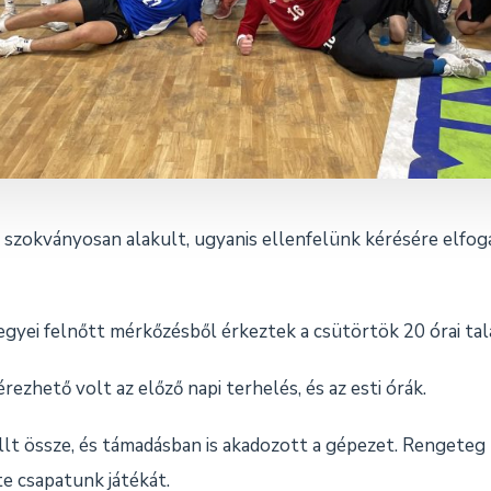
szokványosan alakult, ugyanis ellenfelünk kérésére elfog
egyei felnőtt mérkőzésből érkeztek a csütörtök 20 órai tal
érezhető volt az előző napi terhelés, és az esti órák.
lt össze, és támadásban is akadozott a gépezet. Rengeteg 
te csapatunk játékát.