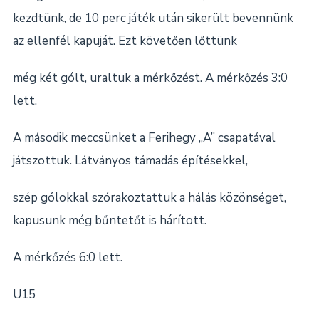
kezdtünk, de 10 perc játék után sikerült bevennünk
az ellenfél kapuját. Ezt követően lőttünk
még két gólt, uraltuk a mérkőzést. A mérkőzés 3:0
lett.
A második meccsünket a Ferihegy „A” csapatával
játszottuk. Látványos támadás építésekkel,
szép gólokkal szórakoztattuk a hálás közönséget,
kapusunk még bűntetőt is hárított.
A mérkőzés 6:0 lett.
U15