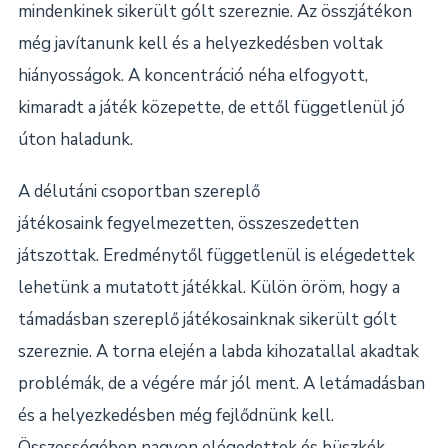
mindenkinek sikerült gólt szereznie. Az összjátékon
még javítanunk kell és a helyezkedésben voltak
hiányosságok. A koncentráció néha elfogyott,
kimaradt a játék közepette, de ettől függetlenül jó
úton haladunk.
A délutáni csoportban szereplő
játékosaink fegyelmezetten, összeszedetten
játszottak. Eredménytől függetlenül is elégedettek
lehetünk a mutatott játékkal. Külön öröm, hogy a
támadásban szereplő játékosainknak sikerült gólt
szereznie. A torna elején a labda kihozatallal akadtak
problémák, de a végére már jól ment. A letámadásban
és a helyezkedésben még fejlődnünk kell.
Összességében nagyon elégedettek és büszkék