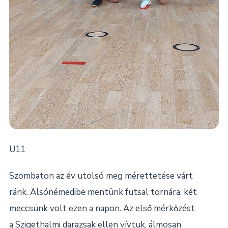
U11
Szombaton az év utolsó meg mérettetése várt
ránk. Alsónémedibe mentünk futsal tornára, két
meccsünk volt ezen a napon. Az első mérkőzést
a Szigethalmi darazsak ellen vívtuk, álmosan