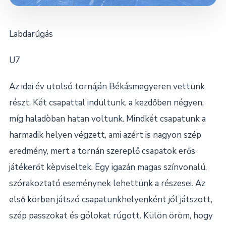
Labdarúgás
U7
Az idei év utolsó tornáján Békásmegyeren vettünk
részt. Két csapattal indultunk, a kezdőben négyen,
míg haladòban hatan voltunk. Mindkét csapatunk a
harmadik helyen végzett, ami azért is nagyon szép
eredmény, mert a tornán szereplő csapatok erős
játékerőt kèpviseltek. Egy igazán magas színvonalú,
szórakoztató eseménynek lehettünk a részesei. Az
első körben játszó csapatunkhelyenként jól játszott,
szép passzokat és gólokat rúgott. Külön öröm, hogy