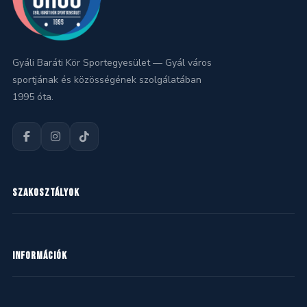
Gyáli Baráti Kör Sportegyesület — Gyál város
sportjának és közösségének szolgálatában
1995 óta.
SZAKOSZTÁLYOK
Kézilabda
INFORMÁCIÓK
Kosárlabda
Labdarúgás
Hírek