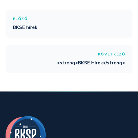
ELŐZŐ
BKSE hírek
KÖVETKEZŐ
<strong>BKSE Hírek</strong>