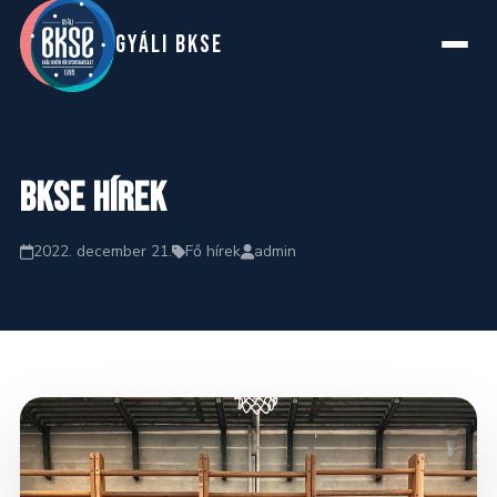
GYáLI BKSE
Főoldal
BKSE hírek
Rólunk
2022. december 21.
Fő hírek
admin
Szakosztályok
Hírek
Naptár