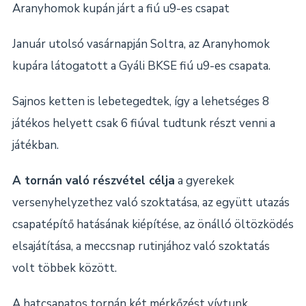
Aranyhomok kupán járt a fiú u9-es csapat
Január utolsó vasárnapján Soltra, az Aranyhomok
kupára látogatott a Gyáli BKSE fiú u9-es csapata.
Sajnos ketten is lebetegedtek, így a lehetséges 8
játékos helyett csak 6 fiúval tudtunk részt venni a
játékban.
A tornán való részvétel célja
a gyerekek
versenyhelyzethez való szoktatása, az együtt utazás
csapatépítő hatásának kiépítése, az önálló öltözködés
elsajátítása, a meccsnap rutinjához való szoktatás
volt többek között.
A hatcsapatos tornán két mérkőzést vívtunk,