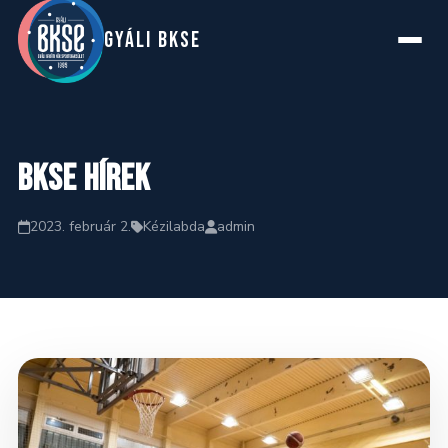
GYáLI BKSE
Főoldal
BKSE hírek
Rólunk
2023. február 2.
Kézilabda
admin
Szakosztályok
Hírek
Naptár