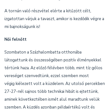
A tornán való részvétel elérte a kitűzött célt,
izgatottan várjuk a tavaszt, amikor is kezdődik végre a
mi bajnokságunk is!
Női felnőtt
Szombaton a Százhalombatta otthonába
látogattunk és összességében pozitív élményekkel
tértünk haza. Az előző félévben több, mint tíz gólos
vereséget szenvedtünk, ezzel szemben most
végig kiélezett volt a küzdelem. Az utolsó percekben
27-27-nél sajnos több technikai hibát is ejtettünk,
aminek következtében ismét alul maradtunk velük
szemben. A küzdés azonban példaértékű volt és