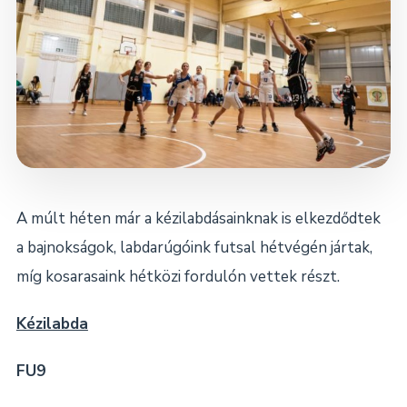
Dokumentumok
Kapcsolat
A múlt héten már a kézilabdásainknak is elkezdődtek
a bajnokságok, labdarúgóink futsal hétvégén jártak,
míg kosarasaink hétközi fordulón vettek részt.
Kézilabda
FU9