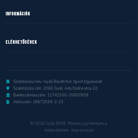
Kézilabda
INFORMÁCIÓK
Kosárlabda
Labdarúgás
Hírek
ELÉRHETŐSÉGEK
Mazsorett
Naptár
Ritmikus gimnasztika
Dokumentumok
2360 Gyál, Ady Endre utca 22.
gyalibkse@gyalibkse.hu
Számlázási név: Gyáli Baráti Kör Sport Egyesület
Számlázási cím: 2360 Gyál, Ady Endre utca 22.
Bankszámlaszám: 11742300-20007638
Adószám: 18672538-2-13
© 2026 Gyáli BKSE. Minden jog fenntartva.
Adatvédelem
·
Impresszum