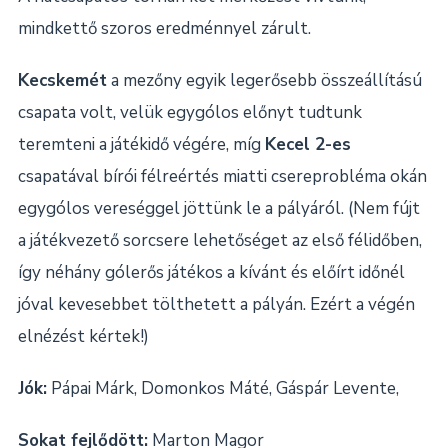
mindkettő szoros eredménnyel zárult.
Kecskemét
a mezőny egyik legerősebb összeállítású
csapata volt, velük egygólos előnyt tudtunk
teremteni a játékidő végére, míg
Kecel 2-es
csapatával bírói félreértés miatti csereprobléma okán
egygólos vereséggel jöttünk le a pályáról. (Nem fújt
a játékvezető sorcsere lehetőséget az első félidőben,
így néhány gólerős játékos a kívánt és előírt időnél
jóval kevesebbet tölthetett a pályán. Ezért a végén
elnézést kértek!)
Jók:
Pápai Márk, Domonkos Máté, Gáspár Levente,
Sokat fejlődött:
Marton Magor