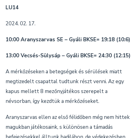
LU14
2024. 02. 17.
10:00 Aranyszarvas SE – Gyáli BKSE= 19:18 (10:6)
13:00 Vecsés-Sülysáp – Gyáli BKSE= 24:30 (12:15)
A mérkőzéseken a betegségek és sérülések miatt
megtizedelt csapattal tudtunk részt venni. Az egy
kapus mellett 8 mezőnyjátékos szerepelt a
névsorban, így kezdtük a mérkőzéseket.
Aranyszarvas ellen az első félidőben még nem hittek
magukban játékosaink, s különösen a támadás
befejezésekkel álltunk hadilábon, de védekezésben