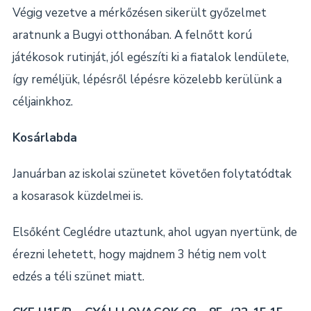
Végig vezetve a mérkőzésen sikerült győzelmet
aratnunk a Bugyi otthonában. A felnőtt korú
játékosok rutinját, jól egészíti ki a fiatalok lendülete,
így reméljük, lépésről lépésre közelebb kerülünk a
céljainkhoz.
Kosárlabda
Januárban az iskolai szünetet követően folytatódtak
a kosarasok küzdelmei is.
Elsőként Ceglédre utaztunk, ahol ugyan nyertünk, de
érezni lehetett, hogy majdnem 3 hétig nem volt
edzés a téli szünet miatt.