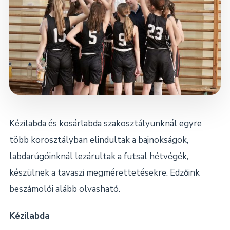
Dokumentumok
Kapcsolat
Kézilabda és kosárlabda szakosztályunknál egyre
több korosztályban elindultak a bajnokságok,
labdarúgóinknál lezárultak a futsal hétvégék,
készülnek a tavaszi megmérettetésekre. Edzőink
beszámolói alább olvasható.
Kézilabda