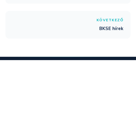
KÖVETKEZŐ
BKSE hírek
Gyáli Baráti Kör Sportegyesület — Gyál város