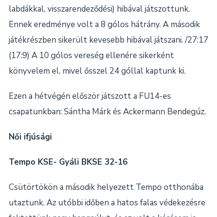
labdákkal, visszarendeződési) hibával játszottunk.
Ennek eredménye volt a 8 gólos hátrány. A második
játékrészben sikerült kevesebb hibával játszani. /27:17
(17:9) A 10 gólos vereség ellenére sikerként
könyvelem el, mivel ősszel 24 góllal kaptunk ki.
Ezen a hétvégén először játszott a FU14-es
csapatunkban: Sántha Márk és Ackermann Bendegúz.
Női ifjúsági
Tempo KSE- Gyáli BKSE 32-16
Csütörtökön a második helyezett Tempo otthonába
utaztunk. Az utóbbi időben a hatos falas védekezésre