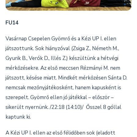
FU14
Vasárnap Csepelen Gyömrő és a Kézi UP I. ellen
játszottunk. Sok hiányzóval (Zsiga Z., Németh M.,
Gyurik B., Verók D., Illés Z.) készültünk a hétvégi
mérkőzésekre. Az első meccsen Rézmányi M. nem
játszott, késése miatt. Mindkét mérkőzésen Sánta D.
nemcsak mezőnyjátékosként, hanem kapusként is
szerepelt. Gyömrő ellen jó játékkal – először –
sikerült nyernünk. /22:18 (14:10)/ Ősszel 8 góllal
kaptunk ki.
A Kézi UP I. ellen az első félidőben sok (eladott