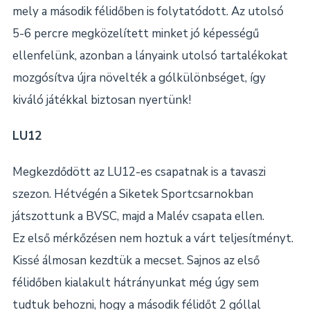
mely a második félidőben is folytatódott. Az utolsó
5-6 percre megközelített minket jó képességű
ellenfelünk, azonban a lányaink utolsó tartalékokat
mozgósítva újra növelték a gólkülönbséget, így
kiváló játékkal biztosan nyertünk!
LU12
Megkezdődött az LU12-es csapatnak is a tavaszi
szezon. Hétvégén a Siketek Sportcsarnokban
játszottunk a BVSC, majd a Malév csapata ellen.
Ez első mérkőzésen nem hoztuk a várt teljesítményt.
Kissé álmosan kezdtük a mecset. Sajnos az első
félidőben kialakult hátrányunkat még úgy sem
tudtuk behozni, hogy a második félidőt 2 góllal