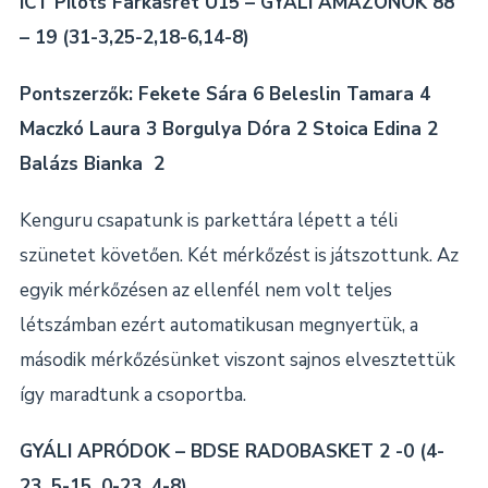
ICT Pilots Farkasrét U15 – GYÁLI AMAZONOK 88
– 19 (31-3,25-2,18-6,14-8)
Pontszerzők: Fekete Sára 6 Beleslin Tamara 4
Maczkó Laura 3 Borgulya Dóra 2 Stoica Edina 2
Balázs Bianka 2
Kenguru csapatunk is parkettára lépett a téli
szünetet követően. Két mérkőzést is játszottunk. Az
egyik mérkőzésen az ellenfél nem volt teljes
létszámban ezért automatikusan megnyertük, a
második mérkőzésünket viszont sajnos elvesztettük
így maradtunk a csoportba.
GYÁLI APRÓDOK – BDSE RADOBASKET 2 -0 (4-
23, 5-15, 0-23, 4-8)