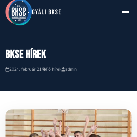
GYáLI BKSE
Főoldal
BKSE hírek
Rólunk
2024. február 21.
Fő hírek
admin
Szakosztályok
Hírek
Naptár