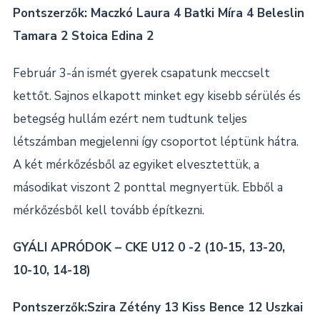
Pontszerzők: Maczkó Laura 4 Batki Míra 4 Beleslin
Tamara 2 Stoica Edina 2
Február 3-án ismét gyerek csapatunk meccselt
kettőt. Sajnos elkapott minket egy kisebb sérülés és
betegség hullám ezért nem tudtunk teljes
létszámban megjelenni így csoportot léptünk hátra.
A két mérkőzésből az egyiket elvesztettük, a
másodikat viszont 2 ponttal megnyertük. Ebből a
mérkőzésből kell tovább építkezni.
GYÁLI APRÓDOK – CKE U12 0 -2 (10-15, 13-20,
10-10, 14-18)
Pontszerzők:Szira Zétény 13 Kiss Bence 12 Uszkai