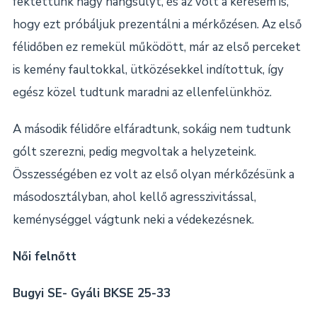
fektettünk nagy hangsúlyt, és az volt a kérésem is,
hogy ezt próbáljuk prezentálni a mérkőzésen. Az első
félidőben ez remekül működött, már az első perceket
is kemény faultokkal, ütközésekkel indítottuk, így
egész közel tudtunk maradni az ellenfelünkhöz.
A második félidőre elfáradtunk, sokáig nem tudtunk
gólt szerezni, pedig megvoltak a helyzeteink.
Összességében ez volt az első olyan mérkőzésünk a
másodosztályban, ahol kellő agresszivitással,
keménységgel vágtunk neki a védekezésnek.
Női felnőtt
Bugyi SE- Gyáli BKSE 25-33