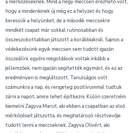
a mérkőzéseknek. Mind a négy meccsen érezhető volt,
hogy a mindenkinek új még ez a helyzet és hogy
keressük a helyünket, de a második meccsekre
mindkét csapat már sokkal rutinosabban és
összeszokottabban játszott a korábbiaknál. Sajnos a
védekezésünk egyik meccsen sem tudott igazán
összeállni, egyéni megoldások voltak inkább a
jellemzőek, nem igazán segítették egymást, és ez az
eredményen is meglátszott. Tanulságos volt
számunkra a nap, és rengeteg pozitívummal tudtuk
zárni a napot, amire lehet építkezni. Külön szeretném
kiemelni Zagyva Marcit, aki ebben a csapatban az első
mérkőzéseit játszotta, és meghatározó résztvevője
tudott lenni a meccseknek, Zagyva Olivért, aki