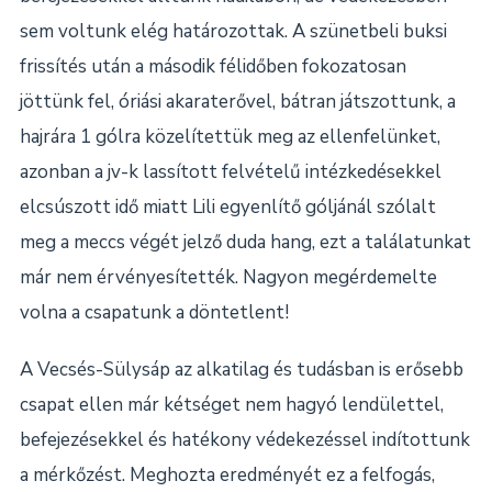
sem voltunk elég határozottak. A szünetbeli buksi
frissítés után a második félidőben fokozatosan
jöttünk fel, óriási akaraterővel, bátran játszottunk, a
hajrára 1 gólra közelítettük meg az ellenfelünket,
azonban a jv-k lassított felvételű intézkedésekkel
elcsúszott idő miatt Lili egyenlítő góljánál szólalt
meg a meccs végét jelző duda hang, ezt a találatunkat
már nem érvényesítették. Nagyon megérdemelte
volna a csapatunk a döntetlent!
A Vecsés-Sülysáp az alkatilag és tudásban is erősebb
csapat ellen már kétséget nem hagyó lendülettel,
befejezésekkel és hatékony védekezéssel indítottunk
a mérkőzést. Meghozta eredményét ez a felfogás,