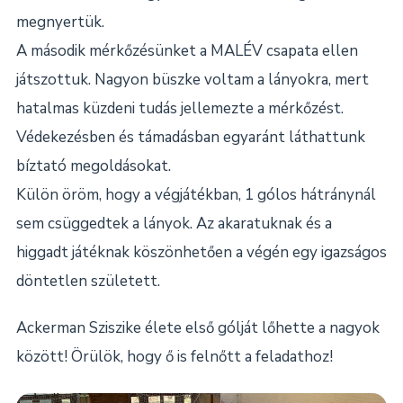
megnyertük.
A második mérkőzésünket a MALÉV csapata ellen
játszottuk. Nagyon büszke voltam a lányokra, mert
hatalmas küzdeni tudás jellemezte a mérkőzést.
Védekezésben és támadásban egyaránt láthattunk
bíztató megoldásokat.
Külön öröm, hogy a végjátékban, 1 gólos hátránynál
sem csüggedtek a lányok. Az akaratuknak és a
higgadt játéknak köszönhetően a végén egy igazságos
döntetlen született.
Ackerman Sziszike élete első gólját lőhette a nagyok
között! Örülök, hogy ő is felnőtt a feladathoz!