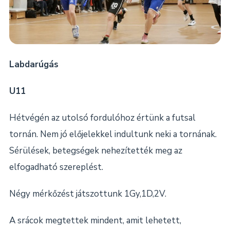
Labdarúgás
U11
Hétvégén az utolsó fordulóhoz értünk a futsal
tornán. Nem jó előjelekkel indultunk neki a tornának.
Sérülések, betegségek nehezítették meg az
elfogadható szereplést.
Négy mérkőzést játszottunk 1Gy,1D,2V.
A srácok megtettek mindent, amit lehetett,