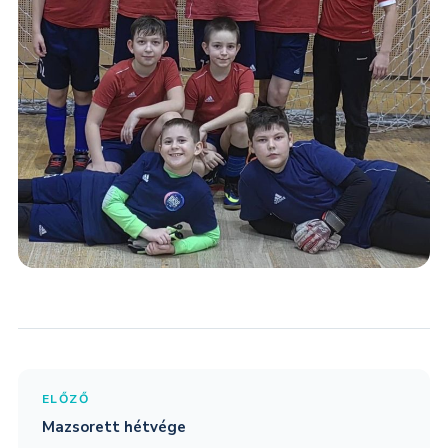
ELŐZŐ
Mazsorett hétvége