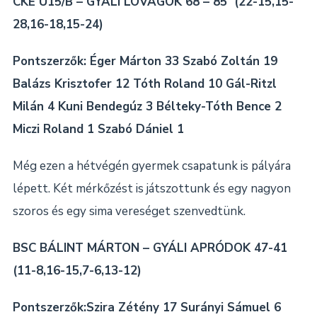
CKE U15/B – GYÁLI LOVAGOK 68 – 85 (22-15,15-
28,16-18,15-24)
Pontszerzők: Éger Márton 33 Szabó Zoltán 19
Balázs Krisztofer 12 Tóth Roland 10 Gál-Ritzl
Milán 4 Kuni Bendegúz 3 Bélteky-Tóth Bence 2
Miczi Roland 1 Szabó Dániel 1
Még ezen a hétvégén gyermek csapatunk is pályára
lépett. Két mérkőzést is játszottunk és egy nagyon
szoros és egy sima vereséget szenvedtünk.
BSC BÁLINT MÁRTON – GYÁLI APRÓDOK 47-41
(11-8,16-15,7-6,13-12)
Pontszerzők:Szira Zétény 17 Surányi Sámuel 6