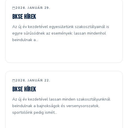
FŐ HÍREK
2026. JANUÁR 29.
BKSE hírek
Az új év kezdetével egyesületünk szakosztályainál is
egyre sűrűsödnek az események: lassan mindenhol
beindulnak a…
FŐ HÍREK
2026. JANUÁR 22.
BKSE hírek
Az új év kezdetével lassan minden szakosztályunknál
beindulnak a bajnokságok és versenysorozatok,
sportolóink pedig ismét…