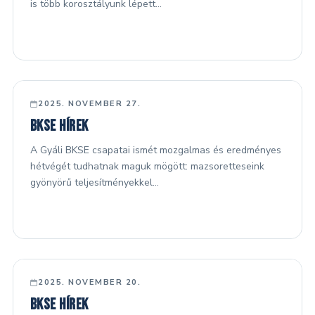
is több korosztályunk lépett…
FŐ HÍREK
2025. NOVEMBER 27.
BKSE hírek
A Gyáli BKSE csapatai ismét mozgalmas és eredményes
hétvégét tudhatnak maguk mögött: mazsoretteseink
gyönyörű teljesítményekkel…
FŐ HÍREK
2025. NOVEMBER 20.
BKSE hírek