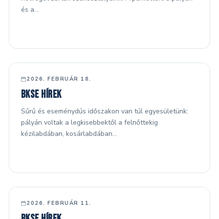
és a…
Dokumentumok
Kapcsolat
FŐ HÍREK
2026. FEBRUÁR 18.
BKSE hírek
Sűrű és eseménydús időszakon van túl egyesületünk:
pályán voltak a legkisebbektől a felnőttekig
kézilabdában, kosárlabdában…
FŐ HÍREK
2026. FEBRUÁR 11.
BKSE hírek