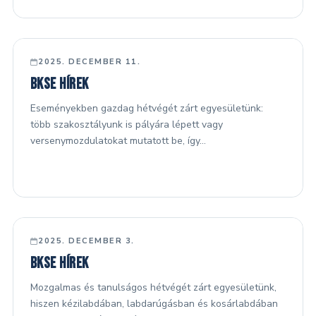
FŐ HÍREK
2025. DECEMBER 11.
BKSE hírek
Eseményekben gazdag hétvégét zárt egyesületünk:
több szakosztályunk is pályára lépett vagy
versenymozdulatokat mutatott be, így…
FŐ HÍREK
2025. DECEMBER 3.
BKSE hírek
Mozgalmas és tanulságos hétvégét zárt egyesületünk,
hiszen kézilabdában, labdarúgásban és kosárlabdában