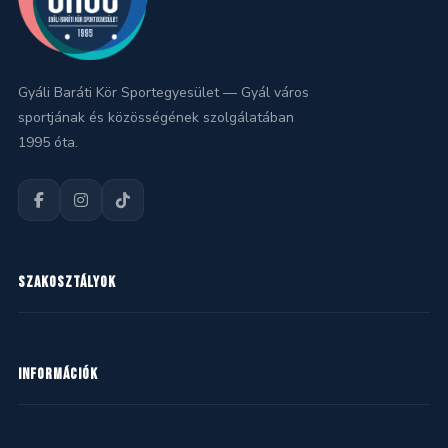
Gyáli Baráti Kör Sportegyesület — Gyál város
sportjának és közösségének szolgálatában
1995 óta.
SZAKOSZTÁLYOK
Kézilabda
INFORMÁCIÓK
Kosárlabda
Labdarúgás
Hírek