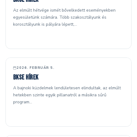
Az elmúlt hétvége ismét bővelkedett eseményekben
egyesületünk számára. Több szakosztályunk és
korosztályunk is pályára lépett,…
FŐ HÍREK
2026. FEBRUÁR 5.
BKSE hírek
A bajnoki küzdelmek lendületesen elindultak, az elmúlt
hetekben szinte egyik pillanatról a másikra sűrű
program…