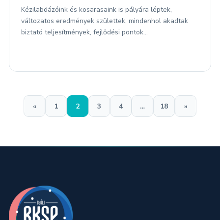
Kézilabdázóink és kosarasaink is pályára léptek,
változatos eredmények születtek, mindenhol akadtak
biztató teljesítmények, fejlődési pontok…
«
1
2
3
4
…
18
»