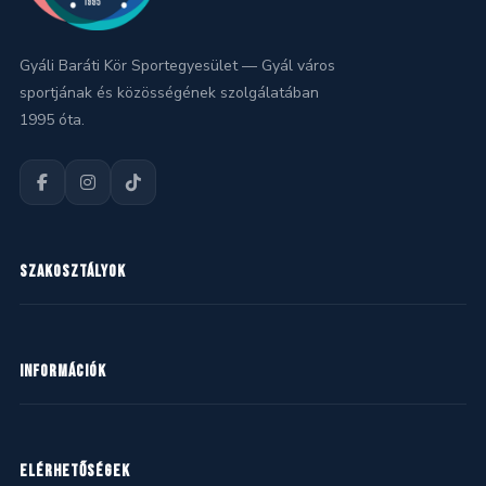
Gyáli Baráti Kör Sportegyesület — Gyál város
sportjának és közösségének szolgálatában
1995 óta.
SZAKOSZTÁLYOK
Kézilabda
INFORMÁCIÓK
Kosárlabda
Labdarúgás
Hírek
ELÉRHETŐSÉGEK
Mazsorett
Naptár