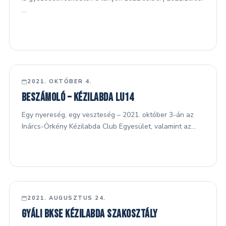
…
Dokumentumok
Kapcsolat
KÉZILABDA
2021. OKTÓBER 4.
Beszámoló – kézilabda LU14
Egy nyereség, egy veszteség – 2021. október 3-án az
Inárcs-Örkény Kézilabda Club Egyesület, valamint az…
KÉZILABDA
2021. AUGUSZTUS 24.
Gyáli BKSE Kézilabda Szakosztály