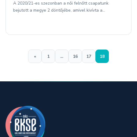
A 2020/21-es szezonban a női felnőtt csapatunk
bejutott a megye 2 döntőjébe, amivel kivívta a…
«
1
…
16
17
18