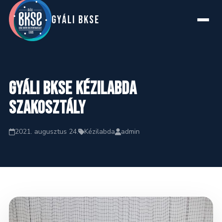
GYáLI BKSE
Főoldal
Gyáli BKSE Kézilabda
Rólunk
Szakosztály
Szakosztályok
2021. augusztus 24.
Kézilabda
admin
Hírek
Naptár