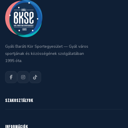
Gyáli Baráti Kör Sportegyesület — Gyál város
sportjának és közösségének szolgálatában
1995 óta.
SZAKOSZTÁLYOK
Kézilabda
INFORMÁCIÓK
Kosárlabda