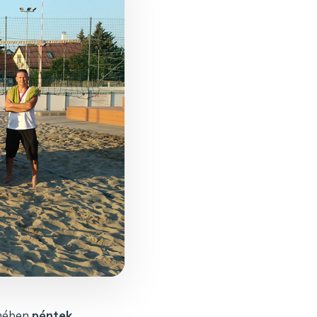
rmében
péntek