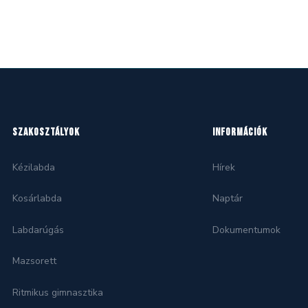
SZAKOSZTÁLYOK
INFORMÁCIÓK
Kézilabda
Hírek
Kosárlabda
Naptár
Labdarúgás
Dokumentumok
Mazsorett
Ritmikus gimnasztika