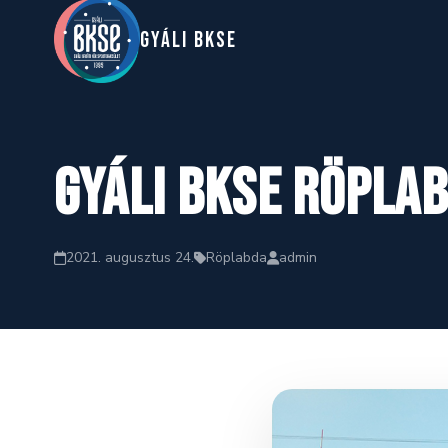
GYáLI BKSE
Gyáli BKSE Röpla
2021. augusztus 24.
Röplabda
admin