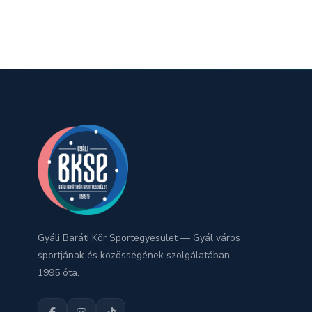
Gyáli Baráti Kör Sportegyesület — Gyál város
sportjának és közösségének szolgálatában
1995 óta.