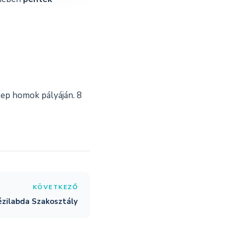
lep homok pályáján. 8
KÖVETKEZŐ
ézilabda Szakosztály