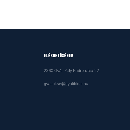
ELÉRHETŐSÉGEK
2360 Gyál, Ady Endre utca 22.
gyalibkse@gyalibkse.hu