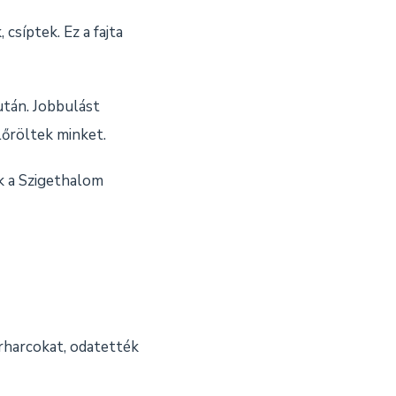
csíptek. Ez a fajta
után. Jobbulást
lőröltek minket.
k a Szigethalom
árharcokat, odatették