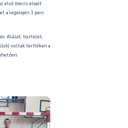
z első meccs elejét
t a legelején 3 perc
. Alázat, tisztelet,
(ok) voltak terítéken a
nhetően: