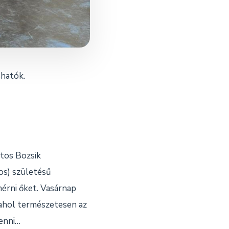
shatók.
atos Bozsik
os) születésű
érni őket. Vasárnap
ahol természetesen az
tenni…