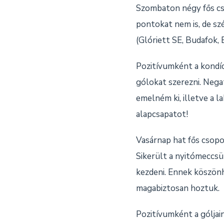
Szombaton négy fős cs
pontokat nem is, de szé
(Glóriett SE, Budafok,
Pozitívumként a kondíc
gólokat szerezni. Neg
emelném ki, illetve a l
alapcsapatot!
Vasárnap hat fős csop
Sikerült a nyitómeccsü
kezdeni. Ennek köszön
magabiztosan hoztuk.
Pozitívumként a góljai