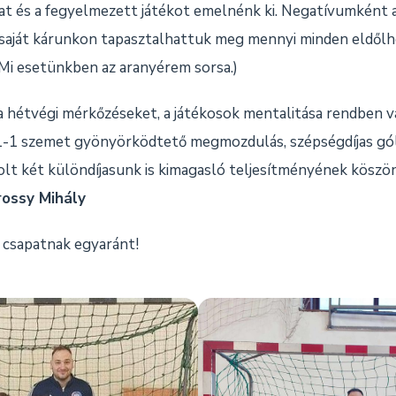
t és a fegyelmezett játékot emelnénk ki. Negatívumként a
saját kárunkon tapasztalhattuk meg mennyi minden eldőlhe
Mi esetünkben az aranyérem sorsa.)
a hétvégi mérkőzéseket, a játékosok mentalitása rendben van
e 1-1 szemet gyönyörködtető megmozdulás, szépségdíjas gól
olt két különdíjasunk is kimagasló teljesítményének köszö
rossy Mihály
 csapatnak egyaránt!