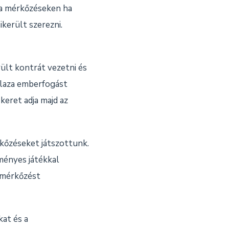
a mérkőzéseken ha
ikerült szerezni.
ült kontrát vezetni és
 laza emberfogást
keret adja majd az
kőzéseket játszottunk.
ményes játékkal
 mérkőzést
kat és a