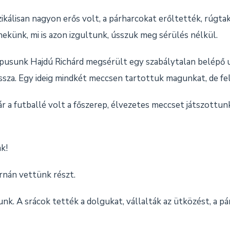
zikálisan nagyon erős volt, a párharcokat erőltették, rúgtak, 
ekünk, mi is azon izgultunk, ússzuk meg sérülés nélkül.
apusunk Hajdú Richárd megsérült egy szabálytalan belépő 
vissza. Egy ideig mindkét meccsen tartottuk magunkat, de fe
 a futballé volt a főszerep, élvezetes meccset játszottun
k!
rnán vettünk részt.
k. A srácok tették a dolgukat, vállalták az ütközést, a p