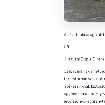
Az évet labdarúgóink f
U9
„Hétvégi Dupla Dinami
Csapatainknak a hétvég
teremtornán vettünk ré
játékosainknak biztosí
úgymond hazai környez
erőviszonyokat aránylag