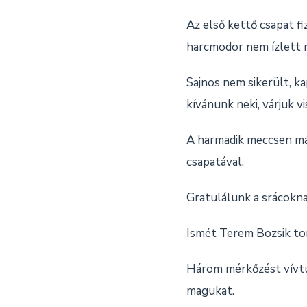
Az első kettő csapat fi
harcmodor nem ízlett n
Sajnos nem sikerült, k
kívánunk neki, várjuk 
A harmadik meccsen már
csapatával.
Gratulálunk a srácokna
Ismét Terem Bozsik to
Három mérkőzést vívtun
magukat.