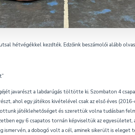
utsal hétvégékkel kezdték. Edzőink beszámolói alább olva
t”
éjét javarészt a labdarúgás töltötte ki. Szombaton 4 csap
szt, ahol egy játékos kivételével csak az első éves (2016-
tottunk játéklehetőséget és szerettük volna tudásban felm
etben egy 6 csapatos tornán képviseltük az egyesületet, 
 ismervén, a dobogó volt a cél, aminek sikerült is eleget 