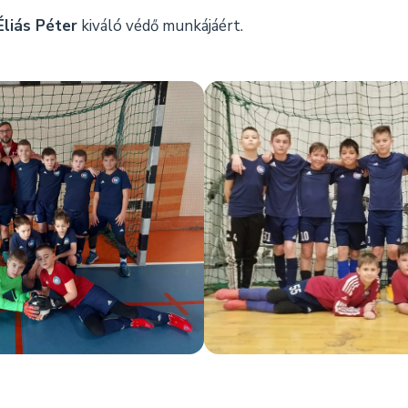
Éliás Péter
kiváló védő munkájáért.