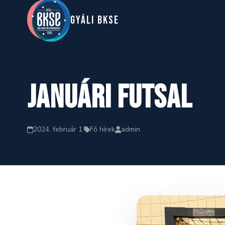
GYáLI BKSE
Januári futsal
2024. február 1.
Fő hírek
admin