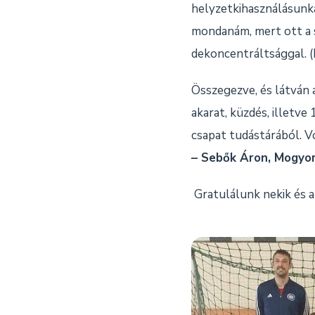
helyzetkihasználásunka
mondanám, mert ott a 
dekoncentráltsággal. (
Összegezve, és látván 
akarat, küzdés, illetv
csapat tudástárából. V
– Sebők Áron, Mogyo
Gratulálunk nekik és a