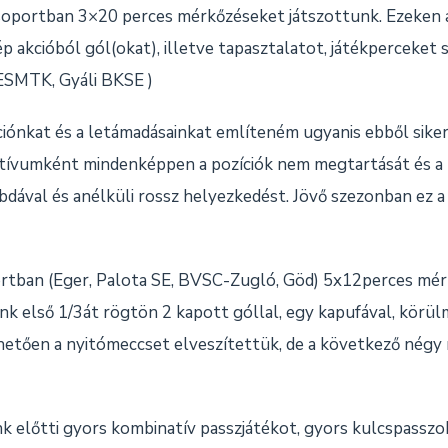
oportban 3×20 perces mérkőzéseket játszottunk. Ezeken 
p akcióból gól(okat), illetve tapasztalatot, játékperceket s
 ESMTK, Gyáli BKSE )
iónkat és a letámadásainkat említeném ugyanis ebből siker
atívumként mindenképpen a pozíciók nem megtartását és a
abdával és anélküli rossz helyezkedést. Jövő szezonban ez a 
ortban (Eger, Palota SE, BVSC-Zugló, Göd) 5x12perces mér
nk első 1/3át rögtön 2 kapott góllal, egy kapufával, körül
hetően a nyitómeccset elveszítettük, de a következő négy
nk előtti gyors kombinatív passzjátékot, gyors kulcspasszo