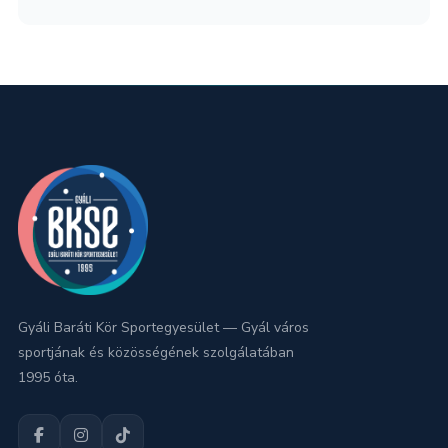
Gyáli Baráti Kör Sportegyesület — Gyál város
sportjának és közösségének szolgálatában
1995 óta.