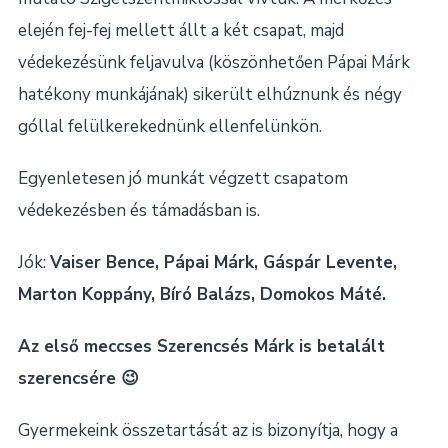
elején fej-fej mellett állt a két csapat, majd
védekezésünk feljavulva (köszönhetően Pápai Márk
hatékony munkájának) sikerült elhúznunk és négy
góllal felülkerekednünk ellenfelünkön.
Egyenletesen jó munkát végzett csapatom
védekezésben és támadásban is.
Jók:
Vaiser Bence, Pápai Márk, Gáspár Levente,
Marton Koppány, Bíró Balázs, Domokos Máté.
Az első meccses Szerencsés Márk is betalált
szerencsére
😉
Gyermekeink összetartását az is bizonyítja, hogy a