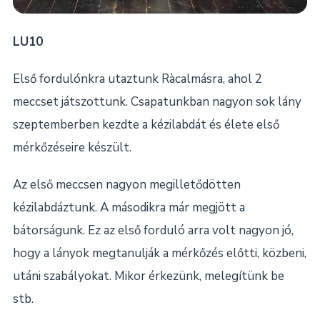
LU10
Első fordulónkra utaztunk Ràcalmásra, ahol 2
meccset játszottunk. Csapatunkban nagyon sok lány
szeptemberben kezdte a kézilabdát és élete első
mérkőzéseire készült.
Az első meccsen nagyon megilletődötten
kézilabdáztunk. A másodikra már megjött a
bátorságunk. Ez az első forduló arra volt nagyon jó,
hogy a lányok megtanulják a mérkőzés előtti, közbeni,
utáni szabályokat. Mikor érkezünk, melegítünk be
stb.