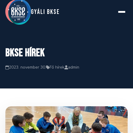
GYáLI BKSE
Főoldal
BKSE hírek
Rólunk
2023. november 30.
Fő hírek
admin
Szakosztályok
Hírek
Naptár