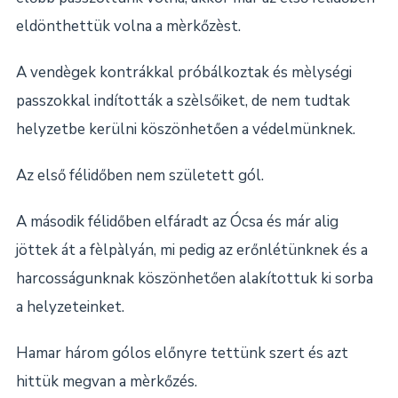
eldönthettük volna a mèrkőzèst.
A vendègek kontrákkal próbálkoztak és mèlységi
passzokkal indították a szèlsőiket, de nem tudtak
helyzetbe kerülni köszönhetően a védelmünknek.
Az első félidőben nem született gól.
A második félidőben elfáradt az Ócsa és már alig
jöttek át a fèlpàlyán, mi pedig az erőnlétünknek és a
harcosságunknak köszönhetően alakítottuk ki sorba
a helyzeteinket.
Hamar három gólos előnyre tettünk szert és azt
hittük megvan a mèrkőzés.