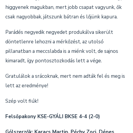
higgyenek magukban, mert jobb csapat vagyunk, ők
csak nagyobbak, játszunk bátran és lőjünk kapura.
Parádés negyedik negyedet produkálva sikerült
döntetlenre lehozni a mérkőzést, az utolsó
pillanatban a meccslabda is a miénk volt, de sajnos
kimaradt, így pontosztozkodás lett a vége.
Gratulálok a srácoknak, mert nem adták fel és meg is
lett az eredménye!
Szép volt fiúk!
Felsőpakony KSE-GYÁLI BKSE 4-4 (2-0)
Gólszerzők: Karacs Martin, Péchy Zoci, Dénes