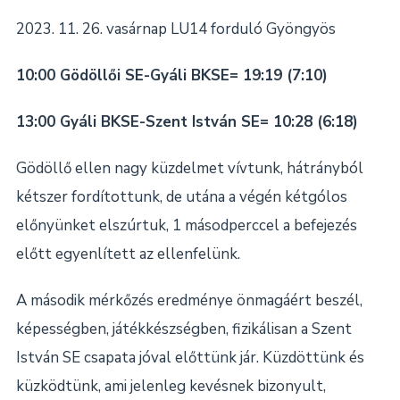
2023. 11. 26. vasárnap LU14 forduló Gyöngyös
10:00 Gödöllői SE-Gyáli BKSE= 19:19 (7:10)
13:00 Gyáli BKSE-Szent István SE= 10:28 (6:18)
Gödöllő ellen nagy küzdelmet vívtunk, hátrányból
kétszer fordítottunk, de utána a végén kétgólos
előnyünket elszúrtuk, 1 másodperccel a befejezés
előtt egyenlített az ellenfelünk.
A második mérkőzés eredménye önmagáért beszél,
képességben, játékkészségben, fizikálisan a Szent
István SE csapata jóval előttünk jár. Küzdöttünk és
küzködtünk, ami jelenleg kevésnek bizonyult,