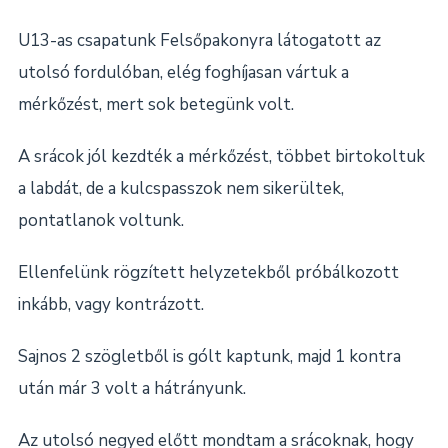
U13-as csapatunk Felsőpakonyra látogatott az
utolsó fordulóban, elég foghíjasan vártuk a
mérkőzést, mert sok betegünk volt.
A srácok jól kezdték a mérkőzést, többet birtokoltuk
a labdát, de a kulcspasszok nem sikerültek,
pontatlanok voltunk.
Ellenfelünk rögzített helyzetekből próbálkozott
inkább, vagy kontrázott.
Sajnos 2 szögletből is gólt kaptunk, majd 1 kontra
után már 3 volt a hátrányunk.
Az utolsó negyed előtt mondtam a srácoknak, hogy