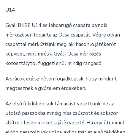
U14
Gyáli BKSE U14 es labdarugó csapata bajnoki
mèrkőzèsen fogadta az Ócsa csapatát. Végre olyan
csapattal mérkőztünk meg, aki hasonló játékerőt
kèpvisel, mint mi és a Gyál- Ócsa mèrkőzés
korosztálytol függetlenül mindig rangadó.
A sràcok egèsz hèten fogadkoztak, hogy mindent
megtesznek a győzelem érdekèben.
Az első fèlidőben sok támadást vezettünk, de az
utolsó passzokba mindig hiba csúszott és sokszor
állított lesen minket a játèkvezető. Ha egy ütemmel
előbb passzoltunk volna, akkor már az első fèlidőben