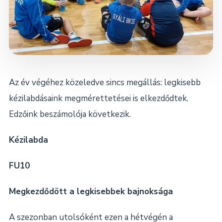
Dokumentumok
Kapcsolat
Az év végéhez közeledve sincs megállás: legkisebb
kézilabdásaink megmérettetései is elkezdődtek.
Edzőink beszámolója következik.
Kézilabda
FU10
Megkezdődött a legkisebbek bajnoksága
A szezonban utolsóként ezen a hétvégén a