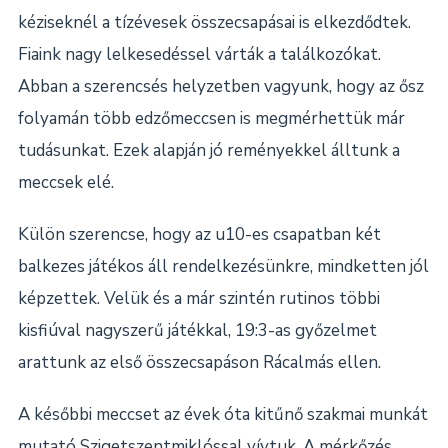
kéziseknél a tízévesek összecsapásai is elkezdődtek.
Fiaink nagy lelkesedéssel várták a találkozókat.
Abban a szerencsés helyzetben vagyunk, hogy az ősz
folyamán több edzőmeccsen is megmérhettük már
tudásunkat. Ezek alapján jó reményekkel álltunk a
meccsek elé.
Külön szerencse, hogy az u10-es csapatban két
balkezes játékos áll rendelkezésünkre, mindketten jól
képzettek. Velük és a már szintén rutinos többi
kisfiúval nagyszerű játékkal, 19:3-as győzelmet
arattunk az első összecsapáson Rácalmás ellen.
A későbbi meccset az évek óta kitűnő szakmai munkát
mutató Szigetszentmiklóssal vívtuk. A mérkőzés