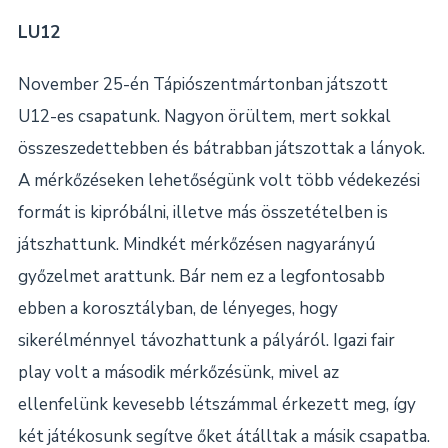
LU12
November 25-én Tápiószentmártonban játszott
U12-es csapatunk. Nagyon örültem, mert sokkal
összeszedettebben és bátrabban játszottak a lányok.
A mérkőzéseken lehetőségünk volt több védekezési
formát is kipróbálni, illetve más összetételben is
játszhattunk. Mindkét mérkőzésen nagyarányú
győzelmet arattunk. Bár nem ez a legfontosabb
ebben a korosztályban, de lényeges, hogy
sikerélménnyel távozhattunk a pályáról. Igazi fair
play volt a második mérkőzésünk, mivel az
ellenfelünk kevesebb létszámmal érkezett meg, így
két játékosunk segítve őket átálltak a másik csapatba.