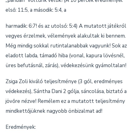
„pariban” voltunk velük! (A 10 percek eredményei:
első: 11:5, a második: 5:4, a
harmadik: 6:7! és az utolsó: 5:4) A mutatott játékról
vegyes érzelmek, vélemények alakultak ki bennem.
Még mindig sokkal rutintalanabbak vagyunk! Sok az
eladott labda, támadó hiba (vonal, kapura lövésnél,
üres befutásnál, zárás), védekezésünk gyámoltalan!
Zsiga Zoli kiváló teljesítménye (3 gól, eredményes
védekezés), Sántha Dani 2 gólja, sáncolása, biztató a
jövőre nézve! Remélem ez a mutatott teljesítmény
mindkettőjüknek nagyobb önbizalmat ad!
Eredmények: