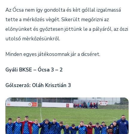
Az Ócsa nem így gondolta és kèt góllal izgalmassá
tette a mérkőzés vègét. Sikerült megőrizni az
előnyünket és győztesen jöttünk le a pályáról, az őszi
utolsó mèrkőzésünkről.
Minden egyes játékosomnak jár a dicséret.
Gyáli BKSE – Ócsa
3 – 2
Gólszerző: Oláh Krisztián 3