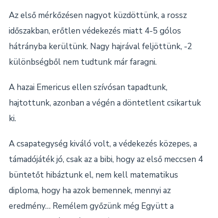
Az első mérkőzésen nagyot küzdöttünk, a rossz
időszakban, erőtlen védekezés miatt 4-5 gólos
hátrányba kerültünk. Nagy hajrával feljöttünk, -2
különbségből nem tudtunk már faragni.
A hazai Emericus ellen szívósan tapadtunk,
hajtottunk, azonban a végén a döntetlent csikartuk
ki.
A csapategység kiváló volt, a védekezés közepes, a
támadójáték jó, csak az a bibi, hogy az első meccsen 4
büntetőt hibáztunk el, nem kell matematikus
diploma, hogy ha azok bemennek, mennyi az
eredmény… Remélem győzünk még Együtt a