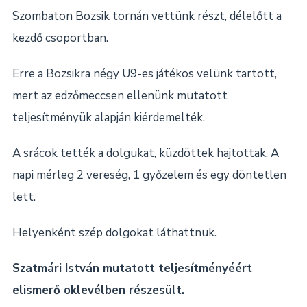
Szombaton Bozsik tornán vettünk részt, délelőtt a
kezdő csoportban.
Erre a Bozsikra négy U9-es játékos velünk tartott,
mert az edzőmeccsen ellenünk mutatott
teljesítményük alapján kiérdemelték.
A srácok tették a dolgukat, küzdöttek hajtottak. A
napi mérleg 2 vereség, 1 győzelem és egy döntetlen
lett.
Helyenként szép dolgokat láthattnuk.
Szatmári István mutatott teljesítményéért
elismer
ő
oklevélben részesült.