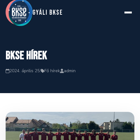
GYáLI BKSE
Főoldal
BKSE hírek
Rólunk
2024. április 25.
Fő hírek
admin
Szakosztályok
Hírek
Naptár