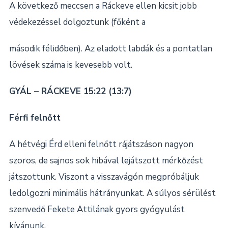
A következő meccsen a Ráckeve ellen kicsit jobb
védekezéssel dolgoztunk (főként a
második félidőben). Az eladott labdák és a pontatlan
lövések száma is kevesebb volt.
GYÁL – RÁCKEVE 15:22 (13:7)
Férfi felnőtt
A hétvégi Érd elleni felnőtt rájátszáson nagyon
szoros, de sajnos sok hibával lejátszott mérkőzést
játszottunk. Viszont a visszavágón megpróbáljuk
ledolgozni minimális hátrányunkat. A súlyos sérülést
szenvedő Fekete Attilának gyors gyógyulást
kívánunk.