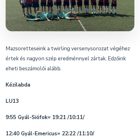
Dokumentumok
Kapcsolat
Mazsoretteseink a twirling versenysorozat végéhez
értek és nagyon szép eredménnyel zártak. Edzőink
eheti beszámolói alább.
Kézilabda
LU13
9:55 Gyál-Siófok= 19:21 /10:11/
12:40 Gyál-Emericus= 22:22 /11:10/