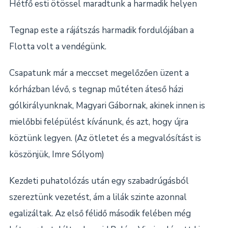
Hétfő esti ötössel maradtunk a harmadik helyen
Tegnap este a rájátszás harmadik fordulójában a
Flotta volt a vendégünk.
Csapatunk már a meccset megelőzően üzent a
kórházban lévő, s tegnap műtéten áteső házi
gólkirályunknak, Magyari Gábornak, akinek innen is
mielőbbi felépülést kívánunk, és azt, hogy újra
köztünk legyen. (Az ötletet és a megvalósítást is
köszönjük, Imre Sólyom)
Kezdeti puhatolózás után egy szabadrúgásból
szereztünk vezetést, ám a lilák szinte azonnal
egalizáltak. Az első félidő második felében még