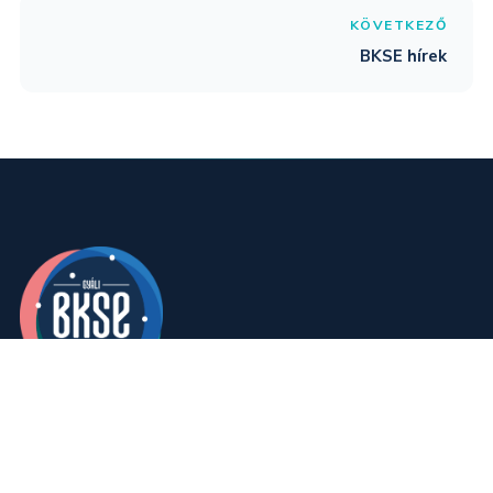
KÖVETKEZŐ
BKSE hírek
Gyáli Baráti Kör Sportegyesület — Gyál város
sportjának és közösségének szolgálatában
1995 óta.