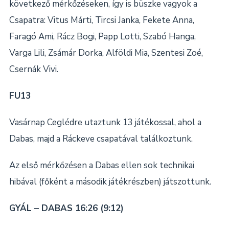
következő mérkőzéseken, így is büszke vagyok a
Csapatra: Vitus Márti, Tircsi Janka, Fekete Anna,
Faragó Ami, Rácz Bogi, Papp Lotti, Szabó Hanga,
Varga Lili, Zsámár Dorka, Alföldi Mia, Szentesi Zoé,
Csernák Vivi.
FU13
Vasárnap Ceglédre utaztunk 13 játékossal, ahol a
Dabas, majd a Ráckeve csapatával találkoztunk.
Az első mérkőzésen a Dabas ellen sok technikai
hibával (főként a második játékrészben) játszottunk.
GYÁL – DABAS 16:26 (9:12)