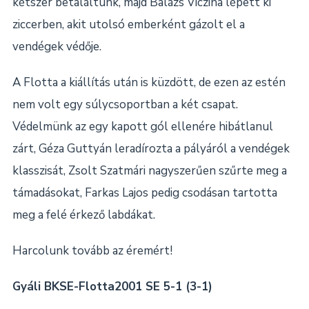
kétszer betaláltunk, majd Balázs Viczina lépett ki
ziccerben, akit utolsó emberként gázolt el a
vendégek védője.
A Flotta a kiállítás után is küzdött, de ezen az estén
nem volt egy súlycsoportban a két csapat.
Védelmünk az egy kapott gól ellenére hibátlanul
zárt, Géza Guttyán leradírozta a pályáról a vendégek
klasszisát, Zsolt Szatmári nagyszerűen szűrte meg a
támadásokat, Farkas Lajos pedig csodásan tartotta
meg a felé érkező labdákat.
Harcolunk tovább az éremért!
Gyáli BKSE-Flotta2001 SE 5-1 (3-1)