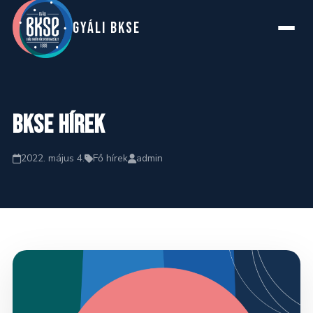
GYáLI BKSE
Főoldal
BKSE hírek
Rólunk
2022. május 4.
Fő hírek
admin
Szakosztályok
Hírek
Naptár