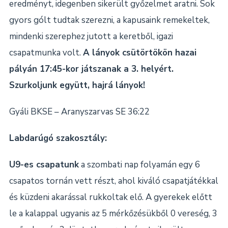
eredményt, idegenben sikerült győzelmet aratni. Sok
gyors gólt tudtak szerezni, a kapusaink remekeltek,
mindenki szerephez jutott a keretből, igazi
csapatmunka volt.
A lányok csütörtökön hazai
pályán 17:45-kor játszanak a 3. helyért.
Szurkoljunk együtt, hajrá lányok!
Gyáli BKSE – Aranyszarvas SE 36:22
Labdarúgó szakosztály:
U9-es csapatunk
a szombati nap folyamán egy 6
csapatos tornán vett részt, ahol kiváló csapatjátékkal
és küzdeni akarással rukkoltak elő. A gyerekek előtt
le a kalappal ugyanis az 5 mérkőzésükből 0 vereség, 3