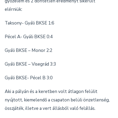
győzelem és 2 döntetlen eredményt sikerült
elérniük:
Taksony- Gyáli BKSE 1:6
Pécel A- Gyáli BKSE 0:4
Gyáli BKSE – Monor 2:2
Gyáli BKSE – Visegrád 3:3
Gyáli BKSE- Pécel B 3:0
Aki a pályán és a keretben volt átlagon felülit
nyújtott, kiemelendő a csapaton belüli önzetlenség,
összjáték, illetve a vert állásból való felállás.