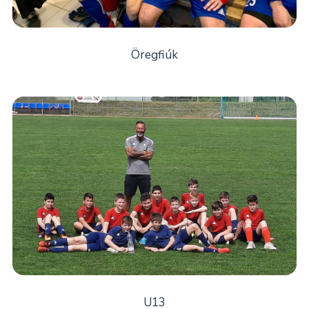
Öregfiúk
U13