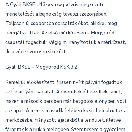
A Gyáli BKSE
U13-as csapata
is megkezdte
menetelését a bajnokság tavaszi szezonjában.
Teljesen új csoportba sorsolták őket, akikkel még
nem játszottak. Az első mérkőzésen a Mogyoród
csapatát fogadtuk. Végig mi irányítottuk a mérkőzést,
de a vége szorosra sikerült.
Gyáli BKSE – Mogyoród KSK 3:2
Remekül előkészített, frissen nyírt pályán fogadtuk
az Újhartyán csapatát. A gyerekek jól kezdtek ismét,
hiszen a második percben már kétgólos előnyben volt
a csapat. A meccs második felében kicsit belealudtak a
mérkőzésbe, hiányzott a játékból a lendület, illetve
fáradtak is a fiúk a melegben. Szerencsére a győzelem