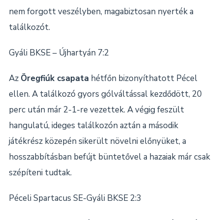
nem forgott veszélyben, magabiztosan nyerték a
találkozót.
Gyáli BKSE – Újhartyán 7:2
Az
Öregfiúk csapata
hétfőn bizonyíthatott Pécel
ellen. A találkozó gyors gólváltással kezdődött, 20
perc után már 2-1-re vezettek. A végig feszült
hangulatú, ideges találkozón aztán a második
játékrész közepén sikerült növelni előnyüket, a
hosszabbításban befújt büntetővel a hazaiak már csak
szépíteni tudtak.
Péceli Spartacus SE-Gyáli BKSE 2:3